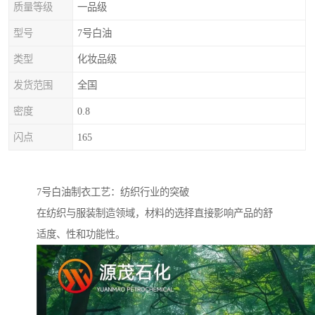
质量等级
一品级
型号
7号白油
类型
化妆品级
发货范围
全国
密度
0.8
闪点
165
7号白油制衣工艺：纺织行业的突破
在纺织与服装制造领域，材料的选择直接影响产品的舒
适度、性和功能性。