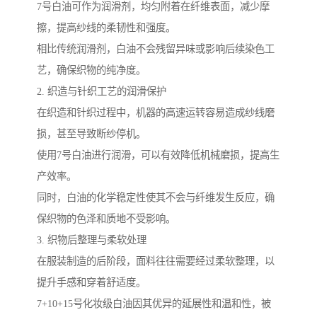
7号白油可作为润滑剂，均匀附着在纤维表面，减少摩
擦，提高纱线的柔韧性和强度。
相比传统润滑剂，白油不会残留异味或影响后续染色工
艺，确保织物的纯净度。
2. 织造与针织工艺的润滑保护
在织造和针织过程中，机器的高速运转容易造成纱线磨
损，甚至导致断纱停机。
使用7号白油进行润滑，可以有效降低机械磨损，提高生
产效率。
同时，白油的化学稳定性使其不会与纤维发生反应，确
保织物的色泽和质地不受影响。
3. 织物后整理与柔软处理
在服装制造的后阶段，面料往往需要经过柔软整理，以
提升手感和穿着舒适度。
7+10+15号化妆级白油因其优异的延展性和温和性，被