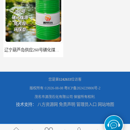
辽宁葫芦岛供应260号磺化煤油电解铜电解镍钴稀释剂
您是第
1242633
位访客
版权所有 ©2026-08-08
粤ICP备2024229806号-2
茂名市源茂石化有限公司
保留所有权利.
技术支持：
八方资源网
免责声明
管理员入口
网站地图