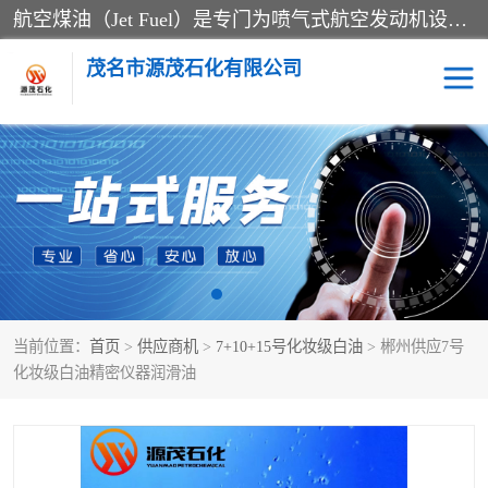
航空煤油（Jet Fuel）是专门为喷气式航空发动机设计的高纯度燃料，主要分为Jet A、Jet A-1和Jet B等类型。其特点是闪点高、低温流动性好，并添加了抗静电剂和抗氧化剂以确保飞行安全。航空煤油需
茂名市源茂石化有限公司
RP3航空煤油
D20+D30溶剂油
D40+D60溶剂油
D80+D100溶剂油
6号+120号溶剂油
260号溶剂油
当前位置：
首页
>
供应商机
>
7+10+15号化妆级白油
> 郴州供应7号
异构烷烃
天然乳胶
化妆级白油精密仪器润滑油
3+5号化妆级白油
7+10+15号化妆级白油
26+32号化妆级白油
46+68号化妆级白油