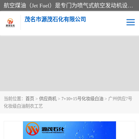
航空煤油（Jet Fuel）是专门为喷气式航空发动机设计的高纯度燃料，主要分为Jet A、Jet A-1和Jet B等类型。其特点是闪点高、低温流动性好，并添加了抗静电剂和抗氧化剂以确保飞行安全。航空煤油需
茂名市源茂石化有限公司
RP3航空煤油
D20+D30溶剂油
D40+D60溶剂油
D80+D100溶剂油
6号+120号溶剂油
260号溶剂油
当前位置：
首页
>
供应商机
>
7+10+15号化妆级白油
> 广州供应7号
异构烷烃
天然乳胶
化妆级白油制衣工艺
3+5号化妆级白油
7+10+15号化妆级白油
26+32号化妆级白油
46+68号化妆级白油