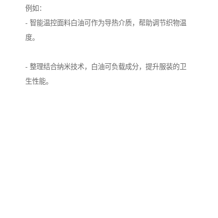
例如：
- 智能温控面料白油可作为导热介质，帮助调节织物温
度。
- 整理结合纳米技术，白油可负载成分，提升服装的卫
首页
产品分类
热线电话
在线咨询
生性能。
- 可穿戴电子纺织白油的绝缘性和稳定性，使其成为柔
性电子纺织品的理想辅助材料。
结语
7号白油制衣工艺代表了纺织在材料科学上的突破。
通过结合7+10+15号化妆级白油的特性，企业能够优化
生产流程，提升产品品质，同时满足环保与安全标准。
未来，随着纺织技术的进步，白油的应用将加广泛，为
消费者带来舒适、智能的穿着体验。