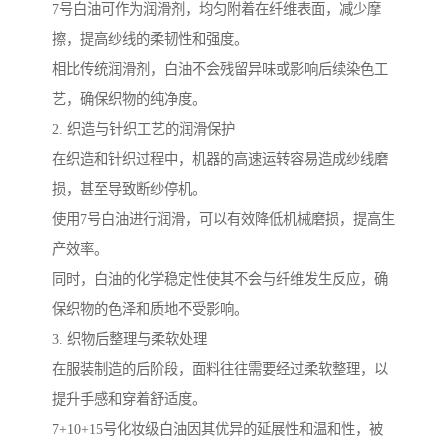
7号白油可作为润滑剂，均匀附着在纤维表面，减少摩
擦，提高纱线的柔韧性和强度。
相比传统润滑剂，白油不会残留异味或影响后续染色工
艺，确保织物的纯净度。
2. 织造与针织工艺的润滑保护
在织造和针织过程中，机器的高速运转容易造成纱线磨
损，甚至导致断纱停机。
使用7号白油进行润滑，可以有效降低机械磨损，提高生
产效率。
同时，白油的化学稳定性使其不会与纤维发生反应，确
保织物的色泽和质地不受影响。
3. 织物后整理与柔软处理
在服装制造的后阶段，面料往往需要经过柔软整理，以
提升手感和穿着舒适度。
7+10+15号化妆级白油因其优异的延展性和温和性，被