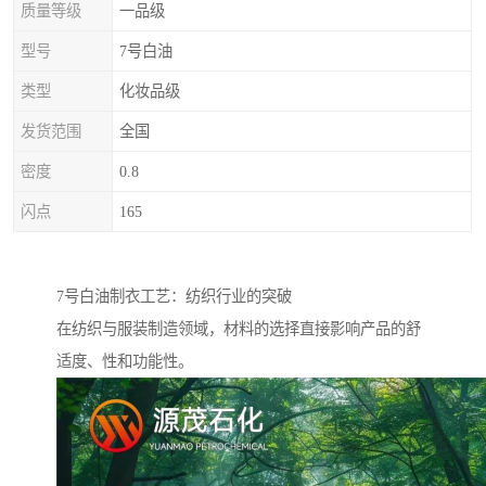
质量等级
一品级
型号
7号白油
类型
化妆品级
发货范围
全国
密度
0.8
闪点
165
7号白油制衣工艺：纺织行业的突破
在纺织与服装制造领域，材料的选择直接影响产品的舒
适度、性和功能性。