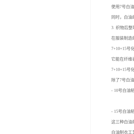
使用7号白
同时，白油
3. 织物后
在服装制造
7+10+
它能在纤维
7+10+1
除了7号白
- 10号
- 15号
这三种白油
白油制衣工