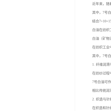
近年来，随
其中，7号
结合7+1
白油在纺织
白油（矿物
在纺织工业
其中，7号
1. 纤维润
在纺纱过程
7号白油可
相比传统润
2. 织造与
在织造和针