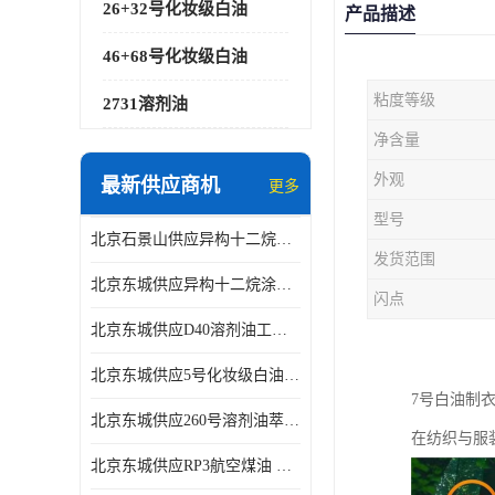
26+32号化妆级白油
产品描述
46+68号化妆级白油
粘度等级
2731溶剂油
净含量
外观
最新供应商机
更多
型号
北京石景山供应异构十二烷香精助剂
发货范围
北京东城供应异构十二烷涂料胶粘油墨稀释剂
闪点
北京东城供应D40溶剂油工业金属清洗
北京东城供应5号化妆级白油钻井液润滑剂
7号白油制
北京东城供应260号溶剂油萃取溶剂油金属萃取剂
在纺织与服
北京东城供应RP3航空煤油 高含量国标工业级航空煤油燃料油 无色透明