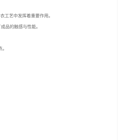
制衣工艺中发挥着重要作用。
了成品的触感与性能。
点。
。