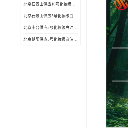
北京石景山供应10号化妆级白油高精密机械润滑油
北京石景山供应5号化妆级白油缝纫机油 设备润滑油
北京丰台供应5号化妆级白油纤维与织物柔软光亮
北京朝阳供应5号化妆级白油纺织时的润滑剂