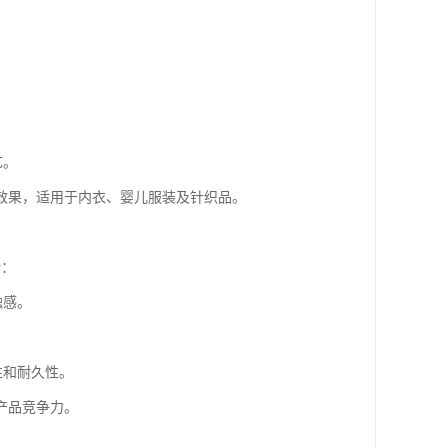
。
艺。
效果，适用于内衣、婴儿服装及针织品。
势：
触感。
性和耐久性。
产品竞争力。