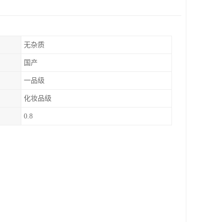
无杂质
国产
一品级
化妆品级
0.8