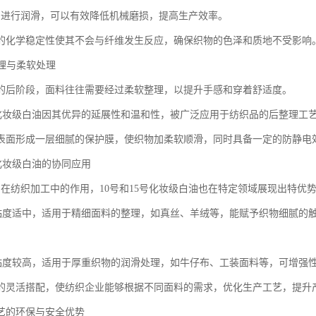
油进行润滑，可以有效降低机械磨损，提高生产效率。
的化学稳定性使其不会与纤维发生反应，确保织物的色泽和质地不受影响
整理与柔软处理
的后阶段，面料往往需要经过柔软整理，以提升手感和穿着舒适度。
15号化妆级白油因其优异的延展性和温和性，被广泛应用于纺织品的后整理工
表面形成一层细腻的保护膜，使织物加柔软顺滑，同时具备一定的防静电
5号化妆级白油的协同应用
油在纺织加工中的作用，10号和15号化妆级白油也在特定领域展现出特优
白油粘度适中，适用于精细面料的整理，如真丝、羊绒等，能赋予织物细腻的
白油粘度较高，适用于厚重织物的润滑处理，如牛仔布、工装面料等，可增强
的灵活搭配，使纺织企业能够根据不同面料的需求，优化生产工艺，提升
艺的环保与安全优势