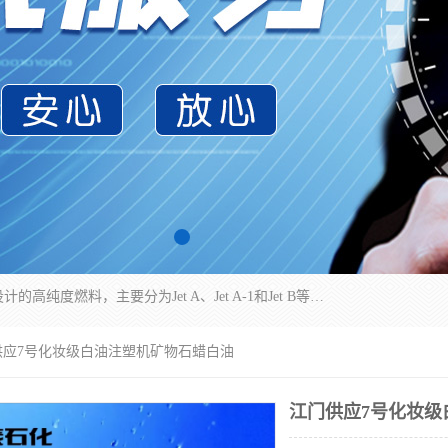
航空煤油（Jet Fuel）是专门为喷气式航空发动机设计的高纯度燃料，主要分为Jet A、Jet A-1和Jet B等类型。其特点是闪点高、低温流动性好，并添加了抗静电剂和抗氧化剂以确保飞行安全。航空煤油需
供应7号化妆级白油注塑机矿物石蜡白油
江门供应7号化妆级