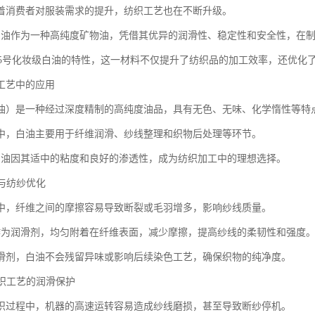
着消费者对服装需求的提升，纺织工艺也在不断升级。
白油作为一种高纯度矿物油，凭借其优异的润滑性、稳定性和安全性，在
0+15号化妆级白油的特性，这一材料不仅提升了纺织品的加工效率，还优化
工艺中的应用
油）是一种经过深度精制的高纯度油品，具有无色、无味、化学惰性等特
中，白油主要用于纤维润滑、纱线整理和织物后处理等环节。
白油因其适中的粘度和良好的渗透性，成为纺织加工中的理想选择。
滑与纺纱优化
中，纤维之间的摩擦容易导致断裂或毛羽增多，影响纱线质量。
作为润滑剂，均匀附着在纤维表面，减少摩擦，提高纱线的柔韧性和强度
滑剂，白油不会残留异味或影响后续染色工艺，确保织物的纯净度。
针织工艺的润滑保护
织过程中，机器的高速运转容易造成纱线磨损，甚至导致断纱停机。