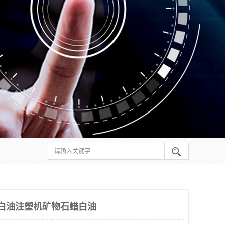
白油注塑机矿物石蜡白油