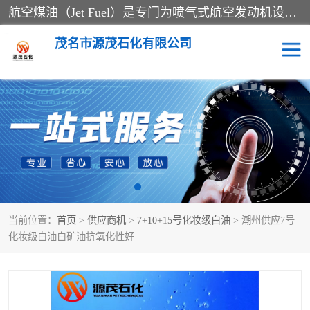
航空煤油（Jet Fuel）是专门为喷气式航空发动机设计的高纯度燃料，主要分为Jet A、Jet A-1和Jet B等类型。其特点是闪点高、低温流动性好，并添加了抗静电剂和抗氧化剂以确保飞行安全。航空煤油需
茂名市源茂石化有限公司
RP3航空煤油
D20+D30溶剂油
D40+D60溶剂油
D80+D100溶剂油
6号+120号溶剂油
260号溶剂油
当前位置：
首页
>
供应商机
>
7+10+15号化妆级白油
> 潮州供应7号
异构烷烃
天然乳胶
化妆级白油白矿油抗氧化性好
3+5号化妆级白油
7+10+15号化妆级白油
26+32号化妆级白油
46+68号化妆级白油