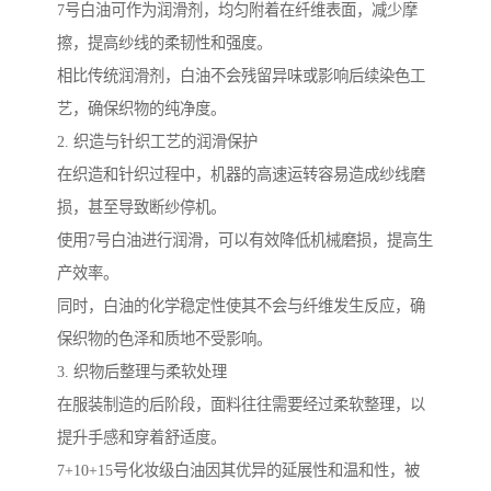
7号白油可作为润滑剂，均匀附着在纤维表面，减少摩
擦，提高纱线的柔韧性和强度。
相比传统润滑剂，白油不会残留异味或影响后续染色工
艺，确保织物的纯净度。
2. 织造与针织工艺的润滑保护
在织造和针织过程中，机器的高速运转容易造成纱线磨
损，甚至导致断纱停机。
使用7号白油进行润滑，可以有效降低机械磨损，提高生
产效率。
同时，白油的化学稳定性使其不会与纤维发生反应，确
保织物的色泽和质地不受影响。
3. 织物后整理与柔软处理
在服装制造的后阶段，面料往往需要经过柔软整理，以
提升手感和穿着舒适度。
7+10+15号化妆级白油因其优异的延展性和温和性，被