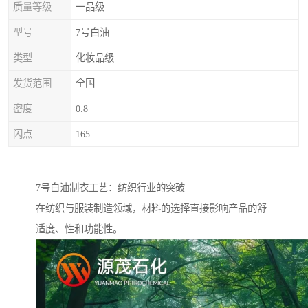
质量等级
一品级
型号
7号白油
类型
化妆品级
发货范围
全国
密度
0.8
闪点
165
7号白油制衣工艺：纺织行业的突破
在纺织与服装制造领域，材料的选择直接影响产品的舒
适度、性和功能性。