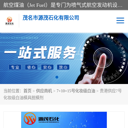
航空煤油（Jet Fuel）是专门为喷气式航空发动机设计的高纯度燃料，主要分为Jet A、Jet A-1和Jet B等类型。其特点是闪点高、低温流动性好，并添加了抗静电剂和抗氧化剂以确保飞行安全。航空煤油需
茂名市源茂石化有限公司
RP3航空煤油
D20+D30溶剂油
D40+D60溶剂油
D80+D100溶剂油
6号+120号溶剂油
260号溶剂油
当前位置：
首页
>
供应商机
>
7+10+15号化妆级白油
> 贵港供应7号
异构烷烃
天然乳胶
化妆级白油模具脱模剂
3+5号化妆级白油
7+10+15号化妆级白油
26+32号化妆级白油
46+68号化妆级白油