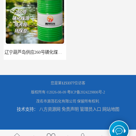
辽宁葫芦岛供应260号磺化煤油电解铜电解镍钴稀释剂
您是第
1253377
位访客
版权所有 ©2026-08-09
粤ICP备2024229806号-2
茂名市源茂石化有限公司
保留所有权利.
技术支持：
八方资源网
免责声明
管理员入口
网站地图