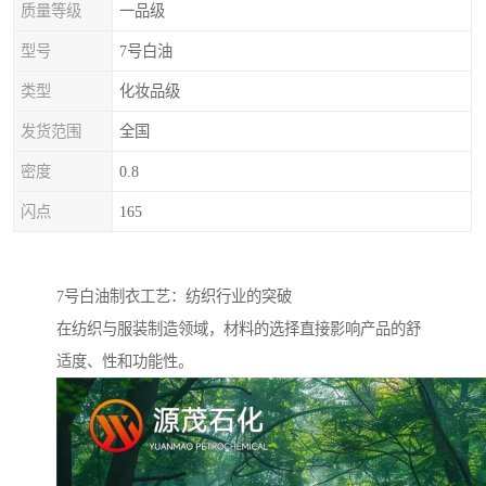
质量等级
一品级
型号
7号白油
类型
化妆品级
发货范围
全国
密度
0.8
闪点
165
7号白油制衣工艺：纺织行业的突破
在纺织与服装制造领域，材料的选择直接影响产品的舒
适度、性和功能性。