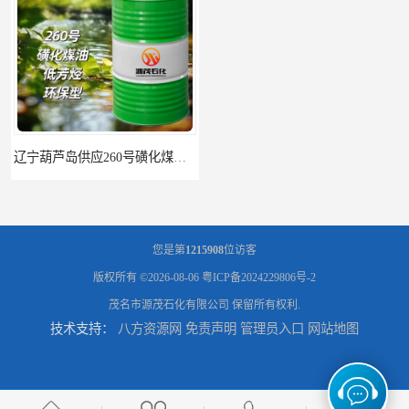
辽宁葫芦岛供应260号磺化煤油电解铜电解镍钴稀释剂
您是第
1215908
位访客
版权所有 ©2026-08-06
粤ICP备2024229806号-2
茂名市源茂石化有限公司
保留所有权利.
技术支持：
八方资源网
免责声明
管理员入口
网站地图