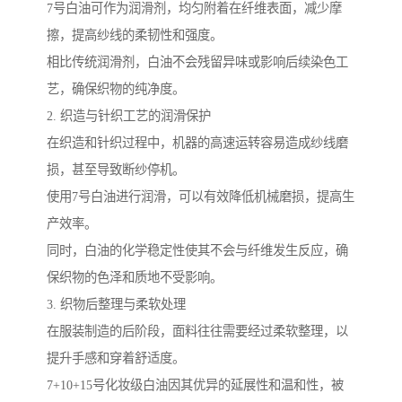
7号白油可作为润滑剂，均匀附着在纤维表面，减少摩
擦，提高纱线的柔韧性和强度。
相比传统润滑剂，白油不会残留异味或影响后续染色工
艺，确保织物的纯净度。
2. 织造与针织工艺的润滑保护
在织造和针织过程中，机器的高速运转容易造成纱线磨
损，甚至导致断纱停机。
使用7号白油进行润滑，可以有效降低机械磨损，提高生
产效率。
同时，白油的化学稳定性使其不会与纤维发生反应，确
保织物的色泽和质地不受影响。
3. 织物后整理与柔软处理
在服装制造的后阶段，面料往往需要经过柔软整理，以
提升手感和穿着舒适度。
7+10+15号化妆级白油因其优异的延展性和温和性，被