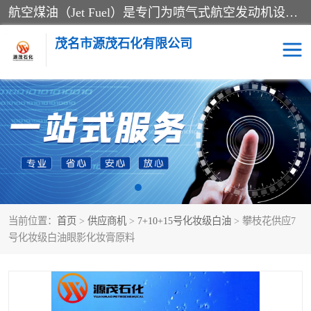
航空煤油（Jet Fuel）是专门为喷气式航空发动机设计的高纯度燃料，主要分为Jet A、Jet A-1和Jet B等类型。其特点是闪点高、低温流动性好，并添加了抗静电剂和抗氧化剂以确保飞行安全。航空煤油需
茂名市源茂石化有限公司
RP3航空煤油
D20+D30溶剂油
D40+D60溶剂油
D80+D100溶剂油
6号+120号溶剂油
260号溶剂油
当前位置：
首页
>
供应商机
>
7+10+15号化妆级白油
> 攀枝花供应7
异构烷烃
天然乳胶
号化妆级白油眼影化妆膏原料
3+5号化妆级白油
7+10+15号化妆级白油
26+32号化妆级白油
46+68号化妆级白油