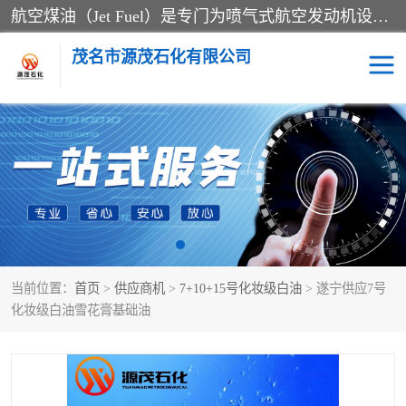
航空煤油（Jet Fuel）是专门为喷气式航空发动机设计的高纯度燃料，主要分为Jet A、Jet A-1和Jet B等类型。其特点是闪点高、低温流动性好，并添加了抗静电剂和抗氧化剂以确保飞行安全。航空煤油需
茂名市源茂石化有限公司
RP3航空煤油
D20+D30溶剂油
D40+D60溶剂油
D80+D100溶剂油
6号+120号溶剂油
260号溶剂油
当前位置：
首页
>
供应商机
>
7+10+15号化妆级白油
> 遂宁供应7号
异构烷烃
天然乳胶
化妆级白油雪花膏基础油
3+5号化妆级白油
7+10+15号化妆级白油
26+32号化妆级白油
46+68号化妆级白油