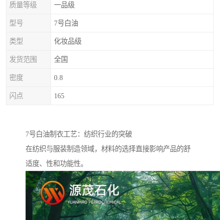
质量等级
一品级
型号
7号白油
类型
化妆品级
发货范围
全国
密度
0.8
闪点
165
7号白油制衣工艺：纺织行业的突破
在纺织与服装制造领域，材料的选择直接影响产品的舒
适度、性和功能性。