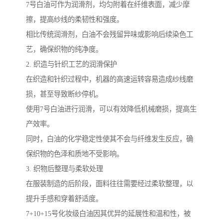
7号白油可作为润滑剂，均匀附着在纤维表面，减少摩
擦，提高纱线的柔韧性和强度。
相比传统润滑剂，白油不会残留异味或影响后续染色工
艺，确保织物的纯净度。
2. 织造与针织工艺的润滑保护
在织造和针织过程中，机器的高速运转容易造成纱线磨
损，甚至导致断纱停机。
使用7号白油进行润滑，可以有效降低机械磨损，提高生
产效率。
同时，白油的化学稳定性使其不会与纤维发生反应，确
保织物的色泽和质地不受影响。
3. 织物后整理与柔软处理
在服装制造的后阶段，面料往往需要经过柔软整理，以
提升手感和穿着舒适度。
7+10+15号化妆级白油因其优异的延展性和温和性，被