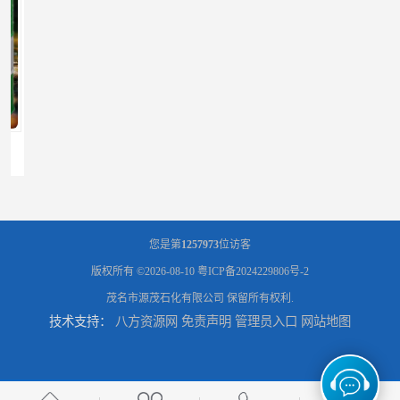
辽宁葫芦岛供应260号磺化煤油电解铜电解镍钴稀释剂
您是第
1257973
位访客
版权所有 ©2026-08-10
粤ICP备2024229806号-2
茂名市源茂石化有限公司
保留所有权利.
技术支持：
八方资源网
免责声明
管理员入口
网站地图