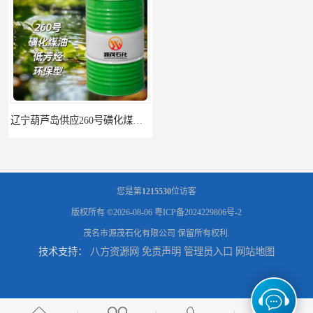
辽宁葫芦岛供应260号磺化煤油电解铜电解镍钴稀释剂
您是第
1215530
位访客
版权所有 ©2026-08-06
粤ICP备2024229806号-2
茂名市源茂石化有限公司
保留所有权利.
技术支持：
八方资源网
免责声明
管理员入口
网站地图