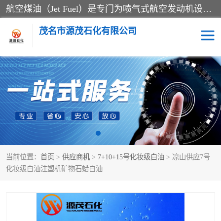
航空煤油（Jet Fuel）是专门为喷气式航空发动机设计的高纯度燃料，主要分为Jet A、Jet A-1和Jet B等类型。其特点是闪点高、低温流动性好，并添加了抗静电剂和抗氧化剂以确保飞行安全。航空煤油需
茂名市源茂石化有限公司
RP3航空煤油
D20+D30溶剂油
D40+D60溶剂油
D80+D100溶剂油
6号+120号溶剂油
260号溶剂油
当前位置：
首页
>
供应商机
>
7+10+15号化妆级白油
> 凉山供应7号
异构烷烃
天然乳胶
化妆级白油注塑机矿物石蜡白油
3+5号化妆级白油
7+10+15号化妆级白油
26+32号化妆级白油
46+68号化妆级白油