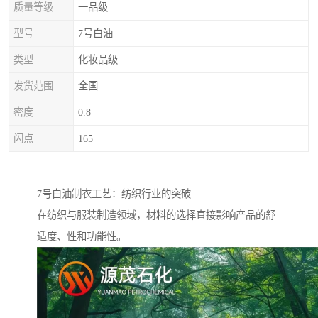
质量等级
一品级
型号
7号白油
类型
化妆品级
发货范围
全国
密度
0.8
闪点
165
7号白油制衣工艺：纺织行业的突破
在纺织与服装制造领域，材料的选择直接影响产品的舒
适度、性和功能性。