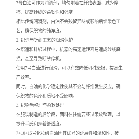
7号白油可作为润滑剂，均匀附着在纤维表面，减少摩
擦，提高纱线的柔韧性和强度。
相比传统润滑剂，白油不会残留异味或影响后续染色工
艺，确保织物的纯净度。
2. 织造与针织工艺的润滑保护
在织造和针织过程中，机器的高速运转容易造成纱线磨
损，甚至导致断纱停机。
使用7号白油进行润滑，可以有效降低机械磨损，提高生
产效率。
同时，白油的化学稳定性使其不会与纤维发生反应，确
保织物的色泽和质地不受影响。
3. 织物后整理与柔软处理
在服装制造的后阶段，面料往往需要经过柔软整理，以
提升手感和穿着舒适度。
7+10+15号化妆级白油因其优异的延展性和温和性，被