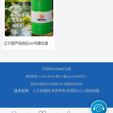
辽宁葫芦岛供应260号磺化煤油电解铜电解镍钴稀释剂
您是第
1253546
位访客
版权所有 ©2026-08-09
粤ICP备2024229806号-2
茂名市源茂石化有限公司
保留所有权利.
技术支持：
八方资源网
免责声明
管理员入口
网站地图