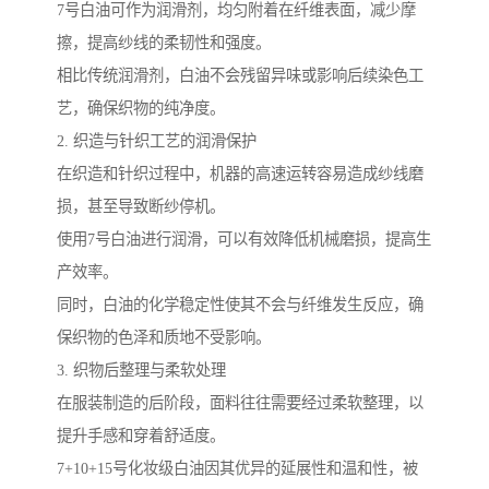
7号白油可作为润滑剂，均匀附着在纤维表面，减少摩
擦，提高纱线的柔韧性和强度。
相比传统润滑剂，白油不会残留异味或影响后续染色工
艺，确保织物的纯净度。
2. 织造与针织工艺的润滑保护
在织造和针织过程中，机器的高速运转容易造成纱线磨
损，甚至导致断纱停机。
使用7号白油进行润滑，可以有效降低机械磨损，提高生
产效率。
同时，白油的化学稳定性使其不会与纤维发生反应，确
保织物的色泽和质地不受影响。
3. 织物后整理与柔软处理
在服装制造的后阶段，面料往往需要经过柔软整理，以
提升手感和穿着舒适度。
7+10+15号化妆级白油因其优异的延展性和温和性，被