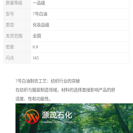
质量等级
一品级
型号
7号白油
类型
化妆品级
发货范围
全国
密度
0.8
闪点
165
7号白油制衣工艺：纺织行业的突破
在纺织与服装制造领域，材料的选择直接影响产品的舒
适度、性和功能性。