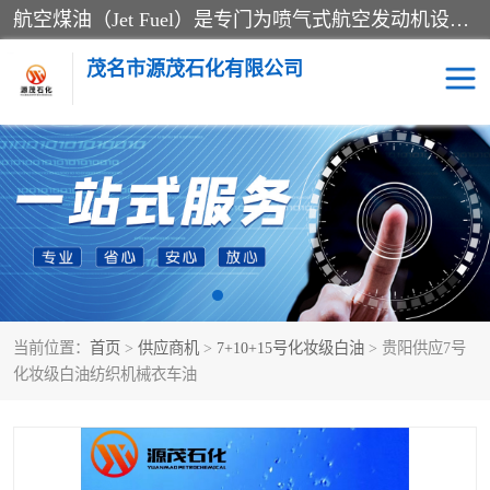
航空煤油（Jet Fuel）是专门为喷气式航空发动机设计的高纯度燃料，主要分为Jet A、Jet A-1和Jet B等类型。其特点是闪点高、低温流动性好，并添加了抗静电剂和抗氧化剂以确保飞行安全。航空煤油需
茂名市源茂石化有限公司
RP3航空煤油
D20+D30溶剂油
D40+D60溶剂油
D80+D100溶剂油
6号+120号溶剂油
260号溶剂油
当前位置：
首页
>
供应商机
>
7+10+15号化妆级白油
> 贵阳供应7号
异构烷烃
天然乳胶
化妆级白油纺织机械衣车油
3+5号化妆级白油
7+10+15号化妆级白油
26+32号化妆级白油
46+68号化妆级白油