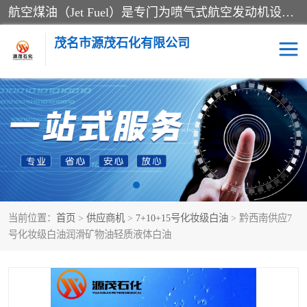
航空煤油（Jet Fuel）是专门为喷气式航空发动机设计的高纯度燃料，主要分为Jet A、Jet A-1和Jet B等类型。其特点是闪点高、低温流动性好，并添加了抗静电剂和抗氧化剂以确保飞行安全。航空煤油需
茂名市源茂石化有限公司
RP3航空煤油
D20+D30溶剂油
D40+D60溶剂油
D80+D100溶剂油
6号+120号溶剂油
260号溶剂油
当前位置：
首页
>
供应商机
>
7+10+15号化妆级白油
> 黔西南供应7
异构烷烃
天然乳胶
号化妆级白油润滑矿物油轻质液体白油
3+5号化妆级白油
7+10+15号化妆级白油
26+32号化妆级白油
46+68号化妆级白油