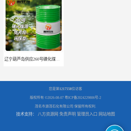
辽宁葫芦岛供应260号磺化煤油电解铜电解镍钴稀释剂
您是第
1217558
位访客
版权所有 ©2026-08-07
粤ICP备2024229806号-2
茂名市源茂石化有限公司
保留所有权利.
技术支持：
八方资源网
免责声明
管理员入口
网站地图