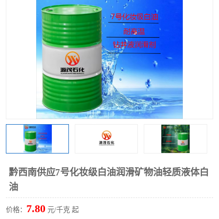
2731溶剂油
黔西南供应7号化妆级白油润滑矿物油轻质液体白
油
7.80
价格：
元/千克 起