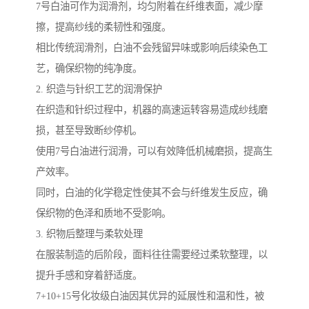
7号白油可作为润滑剂，均匀附着在纤维表面，减少摩
擦，提高纱线的柔韧性和强度。
相比传统润滑剂，白油不会残留异味或影响后续染色工
艺，确保织物的纯净度。
2. 织造与针织工艺的润滑保护
在织造和针织过程中，机器的高速运转容易造成纱线磨
损，甚至导致断纱停机。
使用7号白油进行润滑，可以有效降低机械磨损，提高生
产效率。
同时，白油的化学稳定性使其不会与纤维发生反应，确
保织物的色泽和质地不受影响。
3. 织物后整理与柔软处理
在服装制造的后阶段，面料往往需要经过柔软整理，以
提升手感和穿着舒适度。
7+10+15号化妆级白油因其优异的延展性和温和性，被