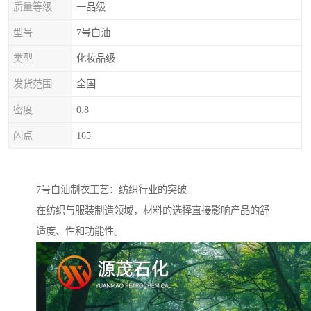
质量等级
一品级
型号
7号白油
类型
化妆品级
发货范围
全国
密度
0.8
闪点
165
7号白油制衣工艺：纺织行业的突破
在纺织与服装制造领域，材料的选择直接影响产品的舒
适度、性和功能性。