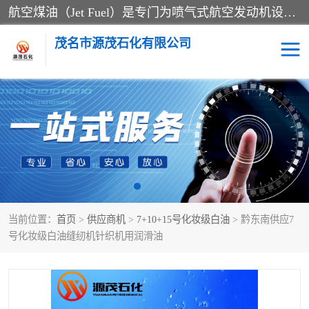
航空煤油（Jet Fuel）是专门为喷气式航空发动机设计的高纯度燃料，主要分为Jet A、Jet A-1和Jet B等类型。其特点是闪点高、低温流动性好，并添加了抗静电剂和抗氧化剂以确保飞行安全。航空煤油需
茂名市源茂石化有限公司
RP3航空煤油
D20+D30溶剂油
D40+D60溶剂油
D80+D100溶剂油
6号+120号溶剂油
260号溶剂油
当前位置：
首页
>
供应商机
>
7+10+15号化妆级白油
> 黔东南供应7
异构烷烃
天然乳胶
号化妆级白油缝纫机针织机用润滑油
3+5号化妆级白油
7+10+15号化妆级白油
26+32号化妆级白油
46+68号化妆级白油