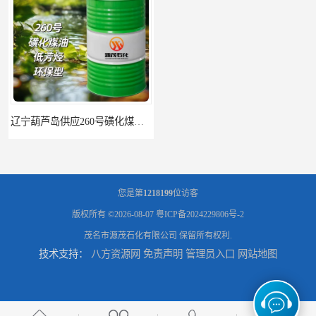
辽宁葫芦岛供应260号磺化煤油电解铜电解镍钴稀释剂
您是第
1218199
位访客
版权所有 ©2026-08-07
粤ICP备2024229806号-2
茂名市源茂石化有限公司
保留所有权利.
技术支持：
八方资源网
免责声明
管理员入口
网站地图