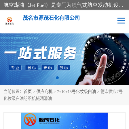
航空煤油（Jet Fuel）是专门为喷气式航空发动机设计的高纯度燃料，主要分为Jet A、Jet A-1和Jet B等类型。其特点是闪点高、低温流动性好，并添加了抗静电剂和抗氧化剂以确保飞行安全。航空煤油需
茂名市源茂石化有限公司
RP3航空煤油
D20+D30溶剂油
D40+D60溶剂油
D80+D100溶剂油
6号+120号溶剂油
260号溶剂油
当前位置：
首页
>
供应商机
>
7+10+15号化妆级白油
> 德宏供应7号
异构烷烃
天然乳胶
化妆级白油纺织机械润滑油
3+5号化妆级白油
7+10+15号化妆级白油
26+32号化妆级白油
46+68号化妆级白油