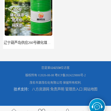
辽宁葫芦岛供应260号磺化煤油电解铜电解镍钴稀释剂
您是第
1242550
位访客
版权所有 ©2026-08-08
粤ICP备2024229806号-2
茂名市源茂石化有限公司
保留所有权利.
技术支持：
八方资源网
免责声明
管理员入口
网站地图