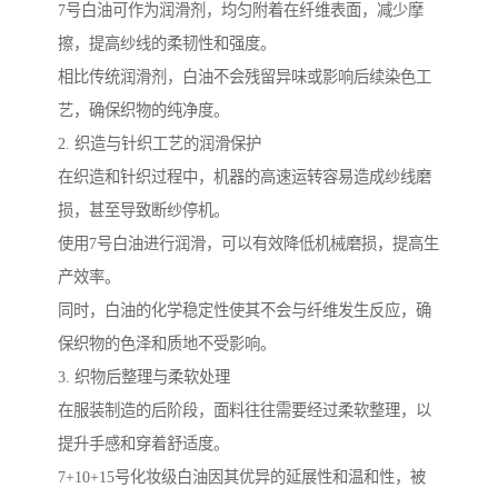
7号白油可作为润滑剂，均匀附着在纤维表面，减少摩
擦，提高纱线的柔韧性和强度。
相比传统润滑剂，白油不会残留异味或影响后续染色工
艺，确保织物的纯净度。
2. 织造与针织工艺的润滑保护
在织造和针织过程中，机器的高速运转容易造成纱线磨
损，甚至导致断纱停机。
使用7号白油进行润滑，可以有效降低机械磨损，提高生
产效率。
同时，白油的化学稳定性使其不会与纤维发生反应，确
保织物的色泽和质地不受影响。
3. 织物后整理与柔软处理
在服装制造的后阶段，面料往往需要经过柔软整理，以
提升手感和穿着舒适度。
7+10+15号化妆级白油因其优异的延展性和温和性，被