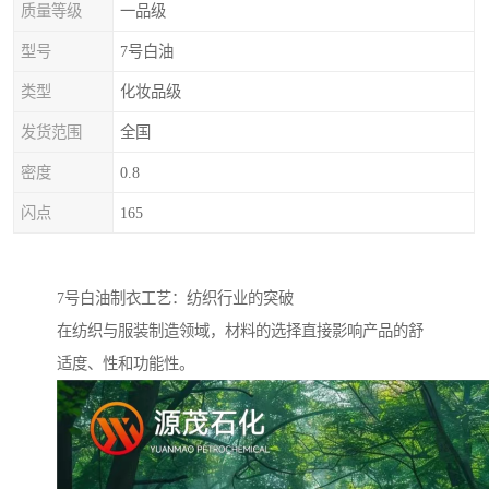
质量等级
一品级
型号
7号白油
类型
化妆品级
发货范围
全国
密度
0.8
闪点
165
7号白油制衣工艺：纺织行业的突破
在纺织与服装制造领域，材料的选择直接影响产品的舒
适度、性和功能性。