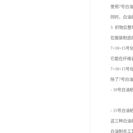
使用7号白
同时，白油
3. 织物后
在服装制造
7+10+
它能在纤维
7+10+1
除了7号白
- 10号
- 15号
这三种白油
白油制衣工