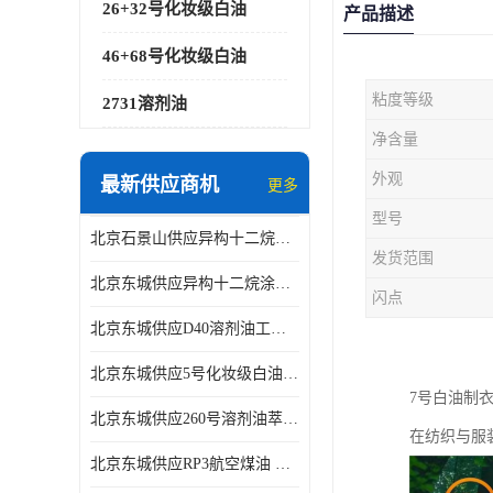
26+32号化妆级白油
产品描述
46+68号化妆级白油
粘度等级
2731溶剂油
净含量
外观
最新供应商机
更多
型号
北京石景山供应异构十二烷香精助剂
发货范围
北京东城供应异构十二烷涂料胶粘油墨稀释剂
闪点
北京东城供应D40溶剂油工业金属清洗
北京东城供应5号化妆级白油钻井液润滑剂
7号白油制
北京东城供应260号溶剂油萃取溶剂油金属萃取剂
在纺织与服
北京东城供应RP3航空煤油 高含量国标工业级航空煤油燃料油 无色透明