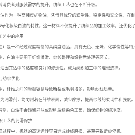
着消费者对服装需求的提升，纺织工艺也在不断升级。
白油作为一种高纯度矿物油，凭借其优异的润滑性、稳定性和安全性，在
0+15号化妆级白油的特性，这一材料不仅提升了纺织品的加工效率，还优化
工艺中的应用
油）是一种经过深度精制的高纯度油品，具有无色、无味、化学惰性等特
中，白油主要用于纤维润滑、纱线整理和织物后处理等环节。
白油因其适中的粘度和良好的渗透性，成为纺织加工中的理想选择。
滑与纺纱优化
中，纤维之间的摩擦容易导致断裂或毛羽增多，影响纱线质量。
作为润滑剂，均匀附着在纤维表面，减少摩擦，提高纱线的柔韧性和强度
滑剂，白油不会残留异味或影响后续染色工艺，确保织物的纯净度。
针织工艺的润滑保护
织过程中，机器的高速运转容易造成纱线磨损，甚至导致断纱停机。