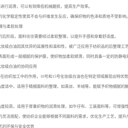
油进行润滑，可以有效降低机械磨损，提高生产效率。
的化学稳定性使其不会与纤维发生反应，确保织物的色泽和质地不受影响
整理与柔软处理
的后阶段，面料往往需要经过柔软整理，以提升手感和穿着舒适度。
15号化妆级白油因其优异的延展性和温和性，被广泛应用于纺织品的后整理工
表面形成一层细腻的保护膜，使织物加柔软顺滑，同时具备一定的防静电
5号化妆级白油的协同应用
油在纺织加工中的作用，10号和15号化妆级白油也在特定领域展现出特优
白油粘度适中，适用于精细面料的整理，如真丝、羊绒等，能赋予织物细腻的
白油粘度较高，适用于厚重织物的润滑处理，如牛仔布、工装面料等，可增强
的灵活搭配，使纺织企业能够根据不同面料的需求，优化生产工艺，提升
艺的环保与安全优势