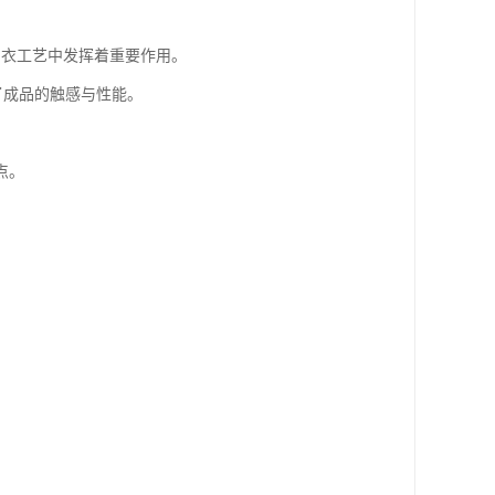
制衣工艺中发挥着重要作用。
了成品的触感与性能。
点。
。