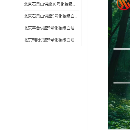
北京石景山供应10号化妆级白油高精密机械润滑油
北京石景山供应5号化妆级白油缝纫机油 设备润滑油
北京丰台供应5号化妆级白油纤维与织物柔软光亮
北京朝阳供应5号化妆级白油纺织时的润滑剂