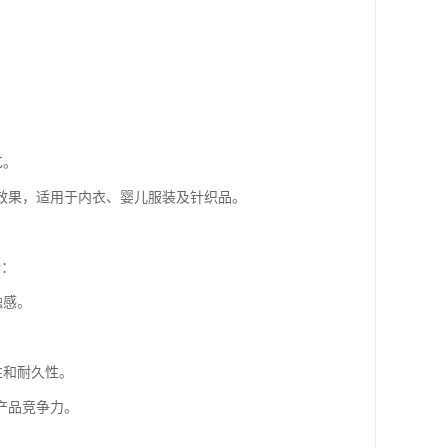
。
艺。
效果，适用于内衣、婴儿服装及针织品。
势：
触感。
性和耐久性。
产品竞争力。