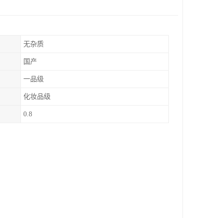
无杂质
国产
一品级
化妆品级
0.8