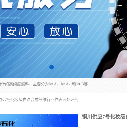
航空煤油（Jet Fuel）是专门为喷气式航空发动机设计的高纯度燃料，主要分为Jet A、Jet A-1和Jet B等类型。其特点是闪点高、低温流动性好，并添加了抗静电剂和抗氧化剂以确保飞行安全。航空煤油需
供应7号化妆级白油合成纤维行业作表面处理剂
铜川供应7号化妆级