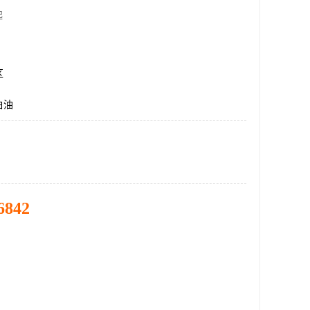
起
区
白油
6842