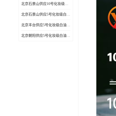
北京石景山供应10号化妆级白油高精密机械润滑油
北京石景山供应5号化妆级白油缝纫机油 设备润滑油
北京丰台供应5号化妆级白油纤维与织物柔软光亮
北京朝阳供应5号化妆级白油纺织时的润滑剂