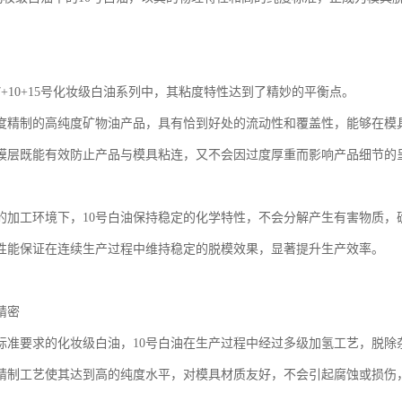
7+10+15号化妆级白油系列中，其粘度特性达到了精妙的平衡点。
度精制的高纯度矿物油产品，具有恰到好处的流动性和覆盖性，能够在模
膜层既能有效防止产品与模具粘连，又不会因过度厚重而影响产品细节的
的加工环境下，10号白油保持稳定的化学特性，不会分解产生有害物质，
性能保证在连续生产过程中维持稳定的脱模效果，显著提升生产效率。
精密
标准要求的化妆级白油，10号白油在生产过程中经过多级加氢工艺，脱除
精制工艺使其达到高的纯度水平，对模具材质友好，不会引起腐蚀或损伤