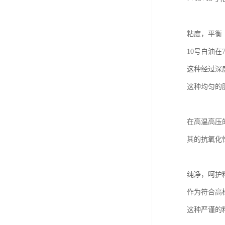
粘度，平衡
10号白油在
这种经过深
这种均匀的
在高温高压
其的抗氧化
纯净，呵护
作为符合高
这种严谨的