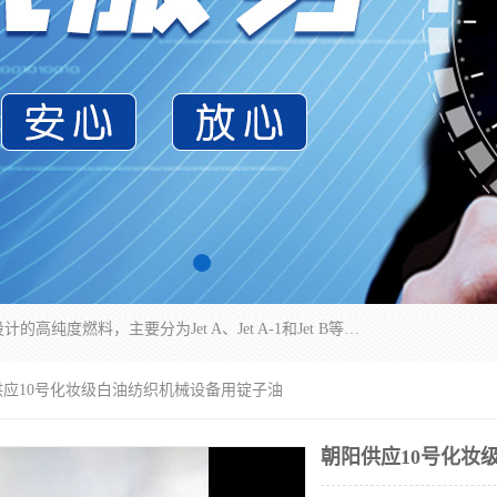
航空煤油（Jet Fuel）是专门为喷气式航空发动机设计的高纯度燃料，主要分为Jet A、Jet A-1和Jet B等类型。其特点是闪点高、低温流动性好，并添加了抗静电剂和抗氧化剂以确保飞行安全。航空煤油需
供应10号化妆级白油纺织机械设备用锭子油
朝阳供应10号化妆