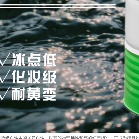
15号化妆级白油中的10号白油，以其的物理特性和高的纯度标准，正成为模