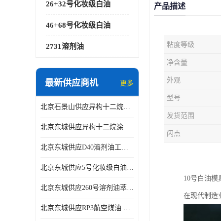
26+32号化妆级白油
产品描述
46+68号化妆级白油
粘度等级
2731溶剂油
净含量
外观
最新供应商机
更多
型号
北京石景山供应异构十二烷香精助剂
发货范围
北京东城供应异构十二烷涂料胶粘油墨稀释剂
闪点
北京东城供应D40溶剂油工业金属清洗
北京东城供应5号化妆级白油钻井液润滑剂
10号白油
北京东城供应260号溶剂油萃取溶剂油金属萃取剂
在现代制造
北京东城供应RP3航空煤油 高含量国标工业级航空煤油燃料油 无色透明