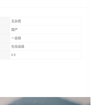
无杂质
国产
一品级
化妆品级
0.8