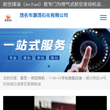
航空煤油（Jet Fuel）是专门为喷气式航空发动机设计的高纯度燃料，主要分为Jet A、Jet A-1和Jet B等类型。其特点是闪点高、低温流动性好，并添加了抗静电剂和抗氧化剂以确保飞行安全。航空煤油需
茂名市源茂石化有限公司
RP3航空煤油
D20+D30溶剂油
D40+D60溶剂油
D80+D100溶剂油
6号+120号溶剂油
260号溶剂油
当前位置：
首页
>
供应商机
>
7+10+15号化妆级白油
> 顺义供应10号
异构烷烃
天然乳胶
化妆级白油雪花膏基础油
3+5号化妆级白油
7+10+15号化妆级白油
26+32号化妆级白油
46+68号化妆级白油