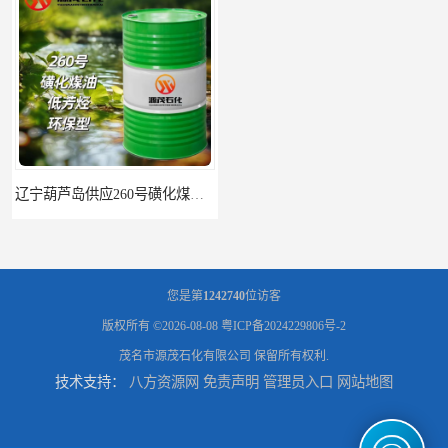
辽宁葫芦岛供应260号磺化煤油电解铜电解镍钴稀释剂
您是第
1242740
位访客
版权所有 ©2026-08-08
粤ICP备2024229806号-2
茂名市源茂石化有限公司
保留所有权利.
技术支持：
八方资源网
免责声明
管理员入口
网站地图