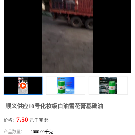
2731溶剂油
顺义供应10号化妆级白油雪花膏基础油
7.50
价格：
元/千克 起
产品数量：
1000.00千克