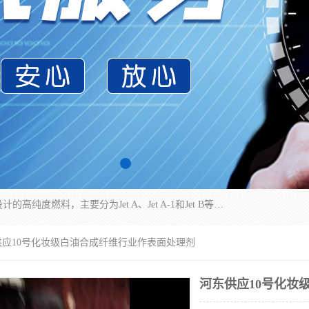
航空煤油（Jet Fuel）是专门为喷气式航空发动机设计的高纯度燃料，主要分为Jet A、Jet A-1和Jet B等类型。其特点是闪点高、低温流动性好，并添加了抗静电剂和抗氧化剂以确保飞行安全。航空煤油需
供应10号化妆级白油合成纤维行业作表面处理剂
河东供应10号化妆