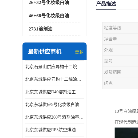
26+32号化妆级白油
产品描述
46+68号化妆级白油
粘度等级
2731溶剂油
净含量
外观
最新供应商机
更多
型号
北京石景山供应异构十二烷香精助剂
发货范围
北京东城供应异构十二烷涂料胶粘油墨稀释剂
闪点
北京东城供应D40溶剂油工业金属清洗
北京东城供应5号化妆级白油钻井液润滑剂
10号白油
北京东城供应260号溶剂油萃取溶剂油金属萃取剂
在现代制造
北京东城供应RP3航空煤油 高含量国标工业级航空煤油燃料油 无色透明