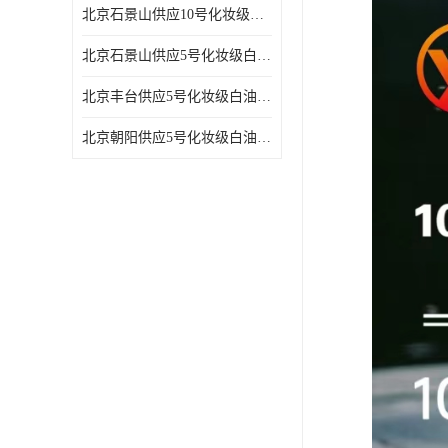
北京石景山供应10号化妆级白油高精密机械润滑油
北京石景山供应5号化妆级白油缝纫机油 设备润滑油
北京丰台供应5号化妆级白油纤维与织物柔软光亮
北京朝阳供应5号化妆级白油纺织时的润滑剂