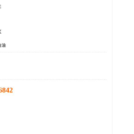
起
区
白油
6842