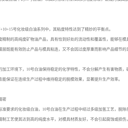
7+10+15号化妆级白油系列中，其粘度特性达到了精妙的平衡点。
度精制的高纯度矿物油产品，具有恰到好处的流动性和覆盖性，能够在模
膜层既能有效防止产品与模具粘连，又不会因过度厚重而影响产品细节的
的加工环境下，10号白油保持稳定的化学特性，不会分解产生有害物质，
性能保证在连续生产过程中维持稳定的脱模效果，显著提升生产效率。
精密
标准要求的化妆级白油，10号白油在生产过程中经过多级加氢工艺，脱除
精制工艺使其达到高的纯度水平，对模具材质友好，不会引起腐蚀或损伤