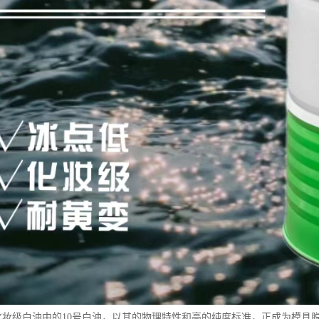
15号化妆级白油中的10号白油，以其的物理特性和高的纯度标准，正成为模