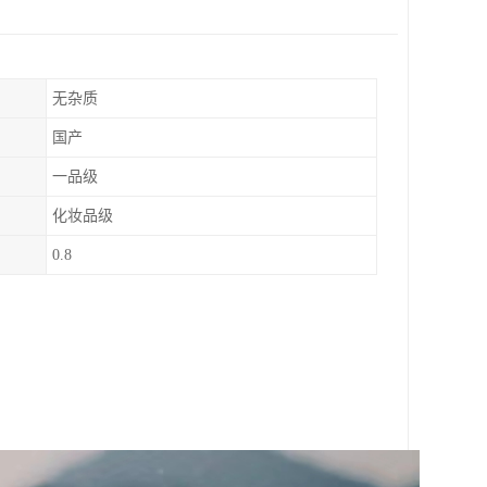
无杂质
国产
一品级
化妆品级
0.8