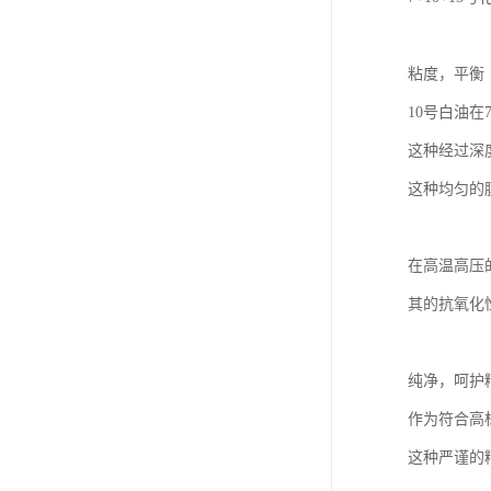
粘度，平衡
10号白油在
这种经过深
这种均匀的
在高温高压
其的抗氧化
纯净，呵护
作为符合高
这种严谨的