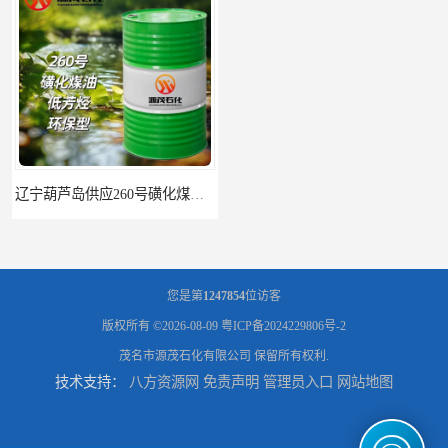
辽宁葫芦岛供应260号磺化煤油电解铜电解镍钴稀释剂
您是第
1247854
位访客
版权所有 ©2026-08-09
粤ICP备2024229806号-2
茂名市源茂石化有限公司
保留所有权利.
技术支持：
八方资源网
免责声明
管理员入口
网站地图