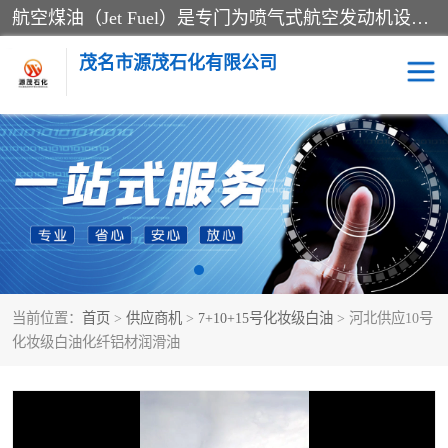
航空煤油（Jet Fuel）是专门为喷气式航空发动机设计的高纯度燃料，主要分为Jet A、Jet A-1和Jet B等类型。其特点是闪点高、低温流动性好，并添加了抗静电剂和抗氧化剂以确保飞行安全。航空煤油需
茂名市源茂石化有限公司
RP3航空煤油
D20+D30溶剂油
D40+D60溶剂油
D80+D100溶剂油
6号+120号溶剂油
260号溶剂油
当前位置：
首页
>
供应商机
>
7+10+15号化妆级白油
> 河北供应10号
异构烷烃
天然乳胶
化妆级白油化纤铝材润滑油
3+5号化妆级白油
7+10+15号化妆级白油
26+32号化妆级白油
46+68号化妆级白油