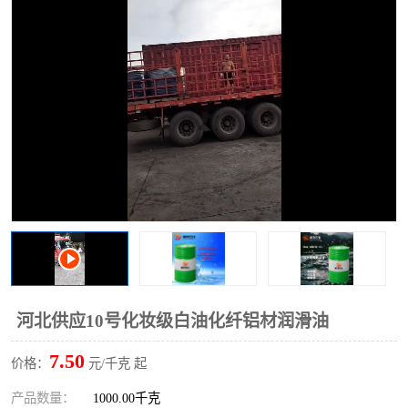
2731溶剂油
河北供应10号化妆级白油化纤铝材润滑油
7.50
价格：
元/千克 起
产品数量：
1000.00千克