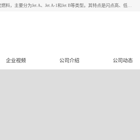
航空煤油（Jet Fuel）是专门为喷气式航空发动机设计的高纯度燃料，主要分为Jet A、Jet A-1和Jet B等类型。其特点是闪点高、低温流动性好，并添加了抗静电剂和抗氧化剂以确保飞行安全。航空煤油需
企业视频
公司介绍
公司动态