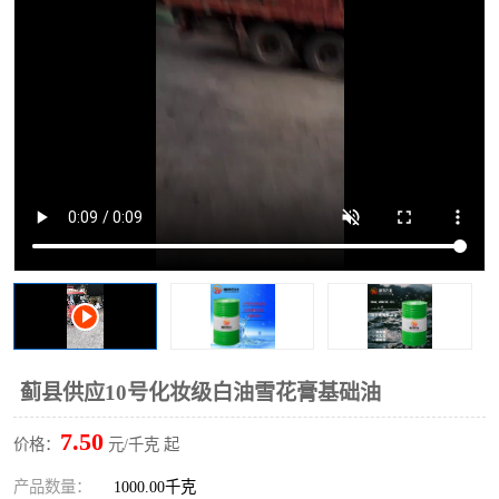
2731溶剂油
蓟县供应10号化妆级白油雪花膏基础油
7.50
价格：
元/千克 起
产品数量：
1000.00千克