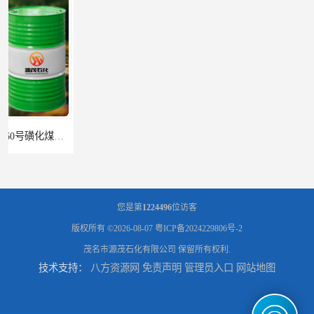
辽宁葫芦岛供应260号磺化煤油电解铜电解镍钴稀释剂
您是第
1224496
位访客
版权所有 ©2026-08-07
粤ICP备2024229806号-2
茂名市源茂石化有限公司
保留所有权利.
技术支持：
八方资源网
免责声明
管理员入口
网站地图