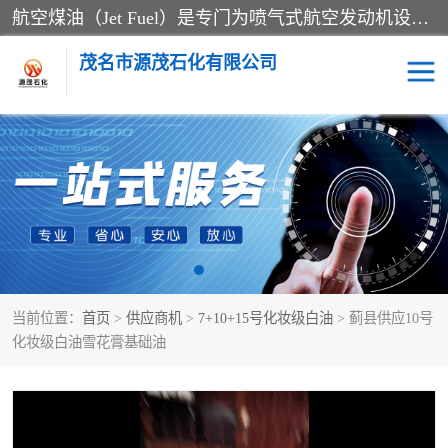
航空煤油（Jet Fuel）是专门为喷气式航空发动机设计的高纯度燃料，主要分为Jet A、Jet A-1和Jet B等类型。其特点是闪点高、低温流动性好，并添加了抗静电剂和抗氧化剂以确保飞行安全。航空煤油需
茂名市源茂石化有限公司
RP3航空煤油
D20+D30溶剂油
D40+D60溶剂油
D80+D100溶剂油
6号+120号溶剂油
260号溶剂油
当前位置：
首页
>
供应商机
>
7+10+15号化妆级白油
> 蓟县供应10号
异构烷烃
天然乳胶
化妆级白油雪花膏基础油
3+5号化妆级白油
7+10+15号化妆级白油
26+32号化妆级白油
46+68号化妆级白油