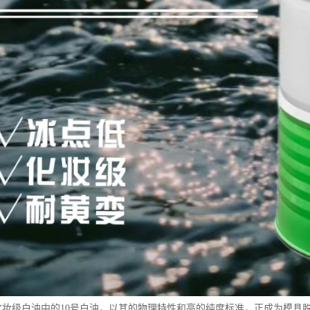
15号化妆级白油中的10号白油，以其的物理特性和高的纯度标准，正成为模