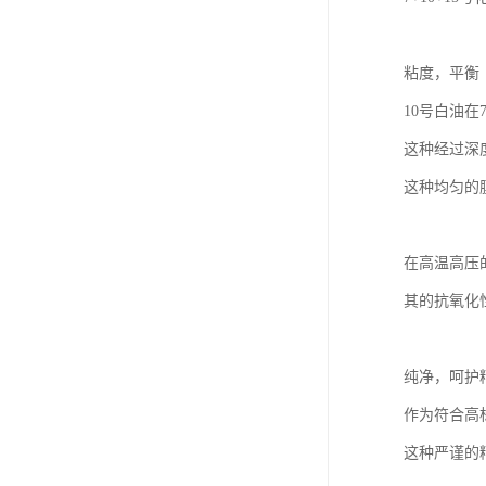
粘度，平衡
10号白油在
这种经过深
这种均匀的
在高温高压
其的抗氧化
纯净，呵护
作为符合高
这种严谨的