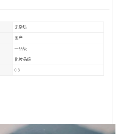
无杂质
国产
一品级
化妆品级
0.8