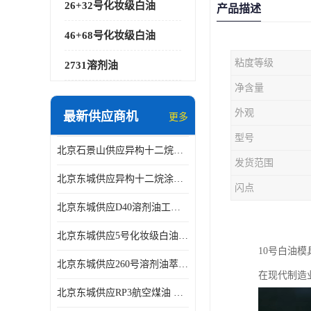
26+32号化妆级白油
产品描述
46+68号化妆级白油
粘度等级
2731溶剂油
净含量
外观
最新供应商机
更多
型号
北京石景山供应异构十二烷香精助剂
发货范围
北京东城供应异构十二烷涂料胶粘油墨稀释剂
闪点
北京东城供应D40溶剂油工业金属清洗
北京东城供应5号化妆级白油钻井液润滑剂
10号白油
北京东城供应260号溶剂油萃取溶剂油金属萃取剂
在现代制造
北京东城供应RP3航空煤油 高含量国标工业级航空煤油燃料油 无色透明