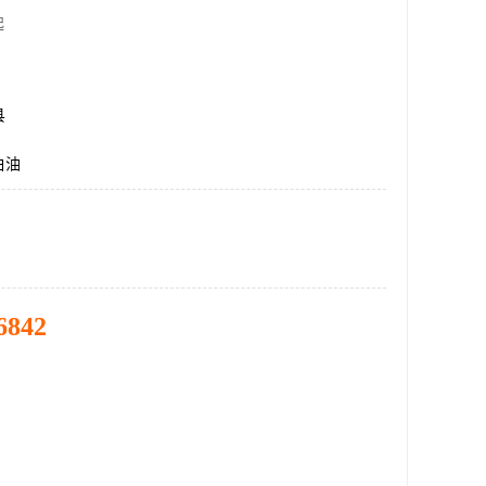
起
县
白油
6842