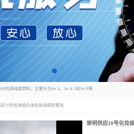
航空煤油（Jet Fuel）是专门为喷气式航空发动机设计的高纯度燃料，主要分为Jet A、Jet A-1和Jet B等类型。其特点是闪点高、低温流动性好，并添加了抗静电剂和抗氧化剂以确保飞行安全。航空煤油需
供应10号化妆级白油化妆品级抗氧化
崇明供应10号化妆