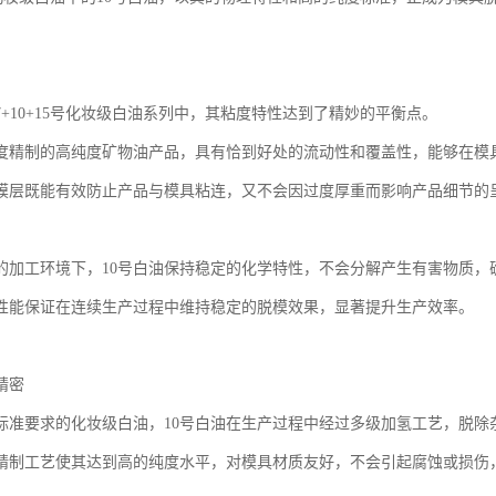
7+10+15号化妆级白油系列中，其粘度特性达到了精妙的平衡点。
度精制的高纯度矿物油产品，具有恰到好处的流动性和覆盖性，能够在模
膜层既能有效防止产品与模具粘连，又不会因过度厚重而影响产品细节的
的加工环境下，10号白油保持稳定的化学特性，不会分解产生有害物质，
性能保证在连续生产过程中维持稳定的脱模效果，显著提升生产效率。
精密
标准要求的化妆级白油，10号白油在生产过程中经过多级加氢工艺，脱除
精制工艺使其达到高的纯度水平，对模具材质友好，不会引起腐蚀或损伤