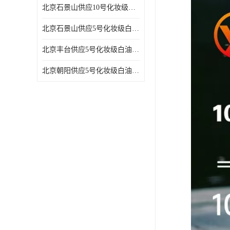
北京石景山供应10号化妆级白油高精密机械润滑油
北京石景山供应5号化妆级白油缝纫机油 设备润滑油
北京丰台供应5号化妆级白油纤维与织物柔软光亮
北京朝阳供应5号化妆级白油纺织时的润滑剂