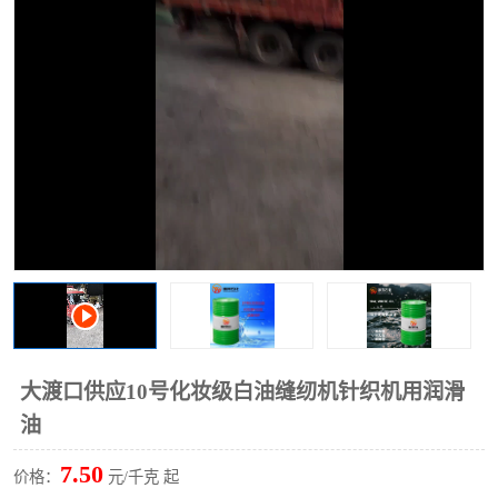
2731溶剂油
大渡口供应10号化妆级白油缝纫机针织机用润滑
油
7.50
价格：
元/千克 起