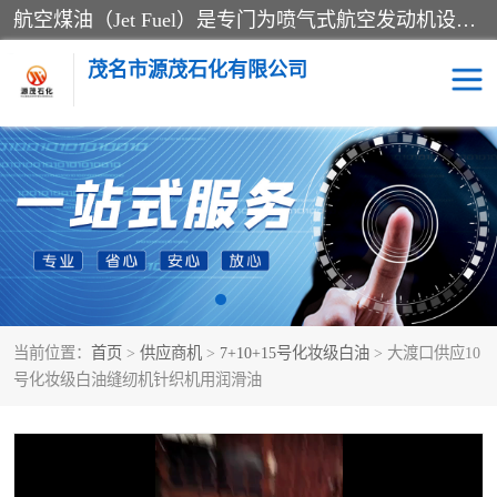
航空煤油（Jet Fuel）是专门为喷气式航空发动机设计的高纯度燃料，主要分为Jet A、Jet A-1和Jet B等类型。其特点是闪点高、低温流动性好，并添加了抗静电剂和抗氧化剂以确保飞行安全。航空煤油需
茂名市源茂石化有限公司
RP3航空煤油
D20+D30溶剂油
D40+D60溶剂油
D80+D100溶剂油
6号+120号溶剂油
260号溶剂油
当前位置：
首页
>
供应商机
>
7+10+15号化妆级白油
> 大渡口供应10
异构烷烃
天然乳胶
号化妆级白油缝纫机针织机用润滑油
3+5号化妆级白油
7+10+15号化妆级白油
26+32号化妆级白油
46+68号化妆级白油