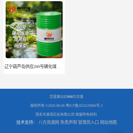
辽宁葫芦岛供应260号磺化煤油电解铜电解镍钴稀释剂
您是第
1215900
位访客
版权所有 ©2026-08-06
粤ICP备2024229806号-2
茂名市源茂石化有限公司
保留所有权利.
技术支持：
八方资源网
免责声明
管理员入口
网站地图