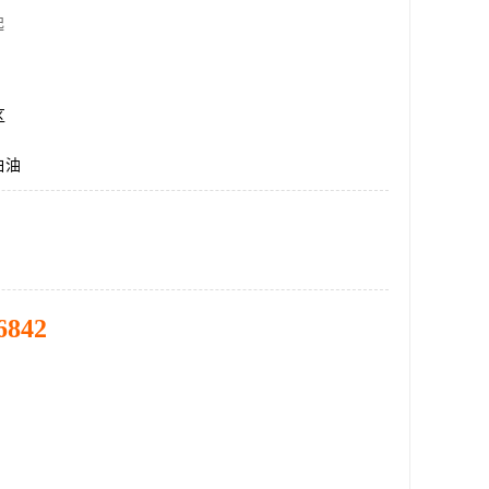
起
区
白油
6842