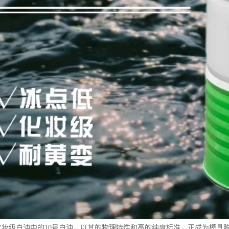
15号化妆级白油中的10号白油，以其的物理特性和高的纯度标准，正成为模