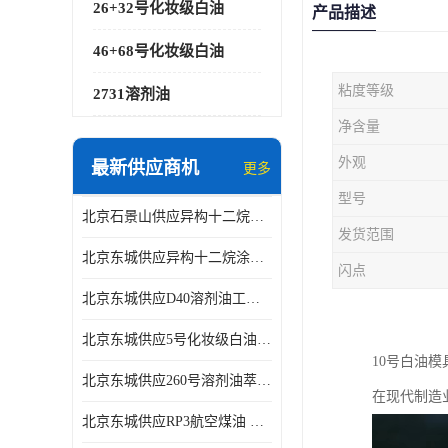
26+32号化妆级白油
产品描述
46+68号化妆级白油
粘度等级
2731溶剂油
净含量
外观
最新供应商机
更多
型号
北京石景山供应异构十二烷香精助剂
发货范围
北京东城供应异构十二烷涂料胶粘油墨稀释剂
闪点
北京东城供应D40溶剂油工业金属清洗
北京东城供应5号化妆级白油钻井液润滑剂
10号白油
北京东城供应260号溶剂油萃取溶剂油金属萃取剂
在现代制造
北京东城供应RP3航空煤油 高含量国标工业级航空煤油燃料油 无色透明