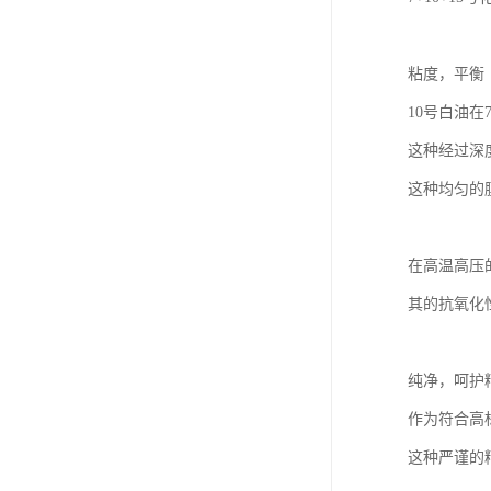
粘度，平衡
10号白油在
这种经过深
这种均匀的
在高温高压
其的抗氧化
纯净，呵护
作为符合高
这种严谨的