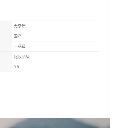
无杂质
国产
一品级
化妆品级
0.8