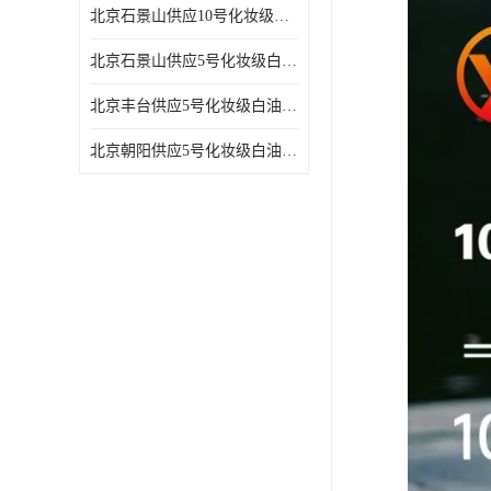
北京石景山供应10号化妆级白油高精密机械润滑油
北京石景山供应5号化妆级白油缝纫机油 设备润滑油
北京丰台供应5号化妆级白油纤维与织物柔软光亮
北京朝阳供应5号化妆级白油纺织时的润滑剂