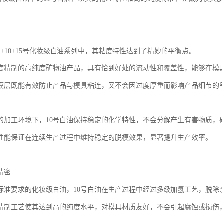
7+10+15号化妆级白油系列中，其粘度特性达到了精妙的平衡点。
度精制的高纯度矿物油产品，具有恰到好处的流动性和覆盖性，能够在模
膜层既能有效防止产品与模具粘连，又不会因过度厚重而影响产品细节的
的加工环境下，10号白油保持稳定的化学特性，不会分解产生有害物质，
性能保证在连续生产过程中维持稳定的脱模效果，显著提升生产效率。
精密
标准要求的化妆级白油，10号白油在生产过程中经过多级加氢工艺，脱除
精制工艺使其达到高的纯度水平，对模具材质友好，不会引起腐蚀或损伤