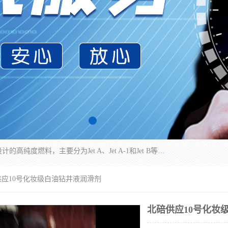
航空煤油（Jet Fuel）是专门为喷气式航空发动机设计的高纯度燃料，主要分为Jet A、Jet A-1和Jet B等类型。其特点是闪点高、低温流动性好，并添加了抗静电剂和抗氧化剂以确保飞行安全。航空煤油需
供应10号化妆级白油钻井液润滑剂
北碚供应10号化妆