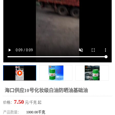
2731溶剂油
海口供应10号化妆级白油防晒油基础油
7.50
价格：
元/千克 起
产品数量：
1000.00千克