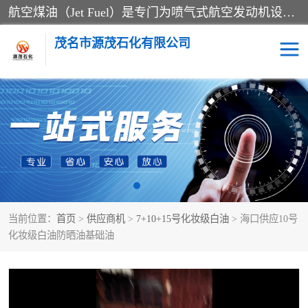
航空煤油（Jet Fuel）是专门为喷气式航空发动机设计的高纯度燃料，主要分为Jet A、Jet A-1和Jet B等类型。其特点是闪点高、低温流动性好，并添加了抗静电剂和抗氧化剂以确保飞行安全。航空煤油需
茂名市源茂石化有限公司
RP3航空煤油
D20+D30溶剂油
D40+D60溶剂油
D80+D100溶剂油
6号+120号溶剂油
260号溶剂油
当前位置：
首页
>
供应商机
>
7+10+15号化妆级白油
> 海口供应10号
异构烷烃
天然乳胶
化妆级白油防晒油基础油
3+5号化妆级白油
7+10+15号化妆级白油
26+32号化妆级白油
46+68号化妆级白油