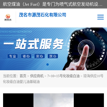
航空煤油（Jet Fuel）是专门为喷气式航空发动机设计的高纯度燃料，主要分为Jet A、Jet A-1和Jet B等类型。其特点是闪点高、低温流动性好，并添加了抗静电剂和抗氧化剂以确保飞行安全。航空煤油需
茂名市源茂石化有限公司
RP3航空煤油
D20+D30溶剂油
D40+D60溶剂油
D80+D100溶剂油
6号+120号溶剂油
260号溶剂油
当前位置：
首页
>
供应商机
>
7+10+15号化妆级白油
> 琼海供应10号
异构烷烃
天然乳胶
化妆级白油婴儿油基础油
3+5号化妆级白油
7+10+15号化妆级白油
26+32号化妆级白油
46+68号化妆级白油