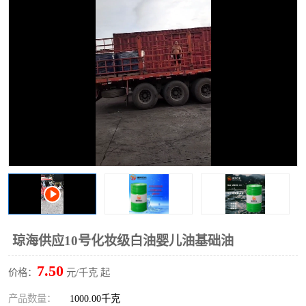
2731溶剂油
琼海供应10号化妆级白油婴儿油基础油
7.50
价格：
元/千克 起
产品数量：
1000.00千克