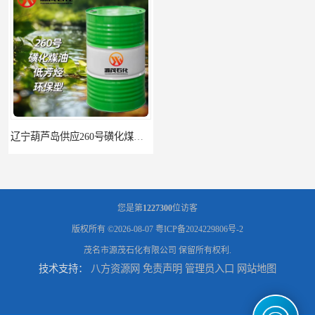
辽宁葫芦岛供应260号磺化煤油电解铜电解镍钴稀释剂
您是第
1227300
位访客
版权所有 ©2026-08-07
粤ICP备2024229806号-2
茂名市源茂石化有限公司
保留所有权利.
技术支持：
八方资源网
免责声明
管理员入口
网站地图