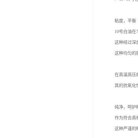
粘度，平衡
10号白油在
这种经过深
这种均匀的
在高温高压
其的抗氧化
纯净，呵护
作为符合高
这种严谨的