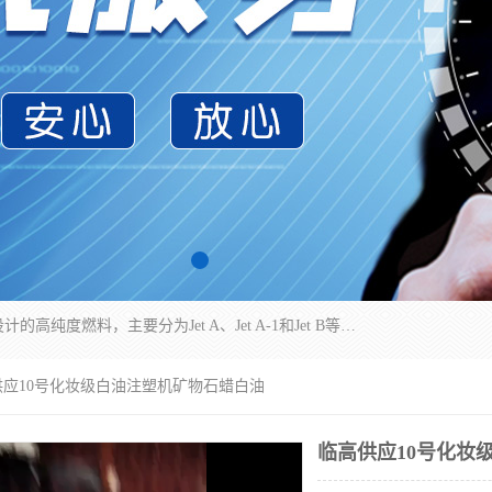
航空煤油（Jet Fuel）是专门为喷气式航空发动机设计的高纯度燃料，主要分为Jet A、Jet A-1和Jet B等类型。其特点是闪点高、低温流动性好，并添加了抗静电剂和抗氧化剂以确保飞行安全。航空煤油需
供应10号化妆级白油注塑机矿物石蜡白油
临高供应10号化妆