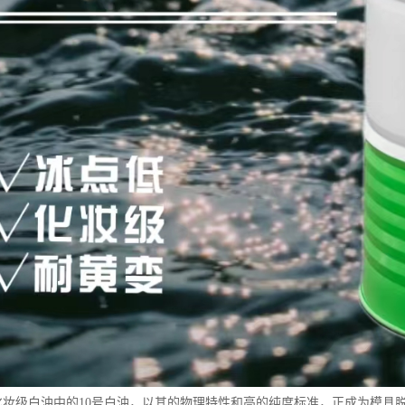
15号化妆级白油中的10号白油，以其的物理特性和高的纯度标准，正成为模