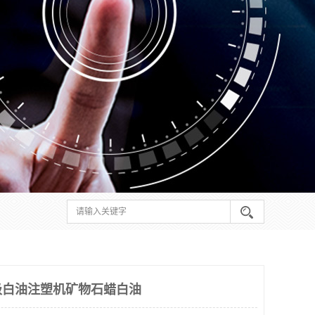
级白油注塑机矿物石蜡白油