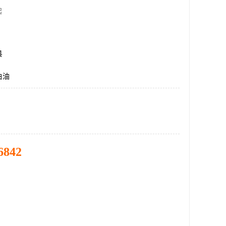
起
县
白油
6842