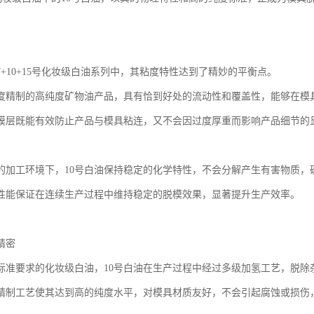
7+10+15号化妆级白油系列中，其粘度特性达到了精妙的平衡点。
度精制的高纯度矿物油产品，具有恰到好处的流动性和覆盖性，能够在模
膜层既能有效防止产品与模具粘连，又不会因过度厚重而影响产品细节的
的加工环境下，10号白油保持稳定的化学特性，不会分解产生有害物质，
性能保证在连续生产过程中维持稳定的脱模效果，显著提升生产效率。
精密
标准要求的化妆级白油，10号白油在生产过程中经过多级加氢工艺，脱除
精制工艺使其达到高的纯度水平，对模具材质友好，不会引起腐蚀或损伤