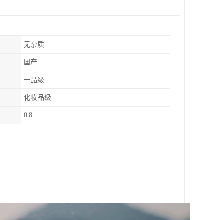
无杂质
国产
一品级
化妆品级
0.8