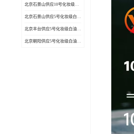
北京石景山供应10号化妆级白油高精密机械润滑油
北京石景山供应5号化妆级白油缝纫机油 设备润滑油
北京丰台供应5号化妆级白油纤维与织物柔软光亮
北京朝阳供应5号化妆级白油纺织时的润滑剂