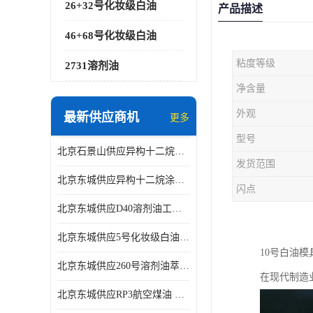
26+32号化妆级白油
产品描述
46+68号化妆级白油
粘度等级
2731溶剂油
净含量
外观
最新供应商机
更多
型号
北京石景山供应异构十二烷香精助剂
发货范围
北京东城供应异构十二烷涂料胶粘油墨稀释剂
闪点
北京东城供应D40溶剂油工业金属清洗
北京东城供应5号化妆级白油钻井液润滑剂
10号白油
北京东城供应260号溶剂油萃取溶剂油金属萃取剂
在现代制造
北京东城供应RP3航空煤油 高含量国标工业级航空煤油燃料油 无色透明