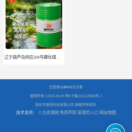
辽宁葫芦岛供应260号磺化煤油电解铜电解镍钴稀释剂
您是第
1249431
位访客
版权所有 ©2026-08-09
粤ICP备2024229806号-2
茂名市源茂石化有限公司
保留所有权利.
技术支持：
八方资源网
免责声明
管理员入口
网站地图