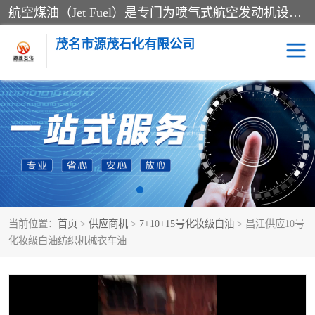
航空煤油（Jet Fuel）是专门为喷气式航空发动机设计的高纯度燃料，主要分为Jet A、Jet A-1和Jet B等类型。其特点是闪点高、低温流动性好，并添加了抗静电剂和抗氧化剂以确保飞行安全。航空煤油需
茂名市源茂石化有限公司
RP3航空煤油
D20+D30溶剂油
D40+D60溶剂油
D80+D100溶剂油
6号+120号溶剂油
260号溶剂油
当前位置：
首页
>
供应商机
>
7+10+15号化妆级白油
> 昌江供应10号
异构烷烃
天然乳胶
化妆级白油纺织机械衣车油
3+5号化妆级白油
7+10+15号化妆级白油
26+32号化妆级白油
46+68号化妆级白油