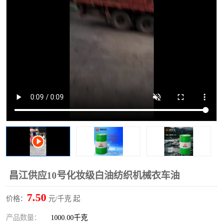
2731溶剂油
昌江供应10号化妆级白油纺织机械衣车油
7.50
价格：
元/千克 起
产品数量：
1000.00千克