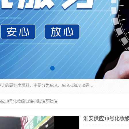
航空煤油（Jet Fuel）是专门为喷气式航空发动机设计的高纯度燃料，主要分为Jet A、Jet A-1和Jet B等类型。其特点是闪点高、低温流动性好，并添加了抗静电剂和抗氧化剂以确保飞行安全。航空煤油需
供应10号化妆级白油护肤油基础油
淮安供应10号化妆