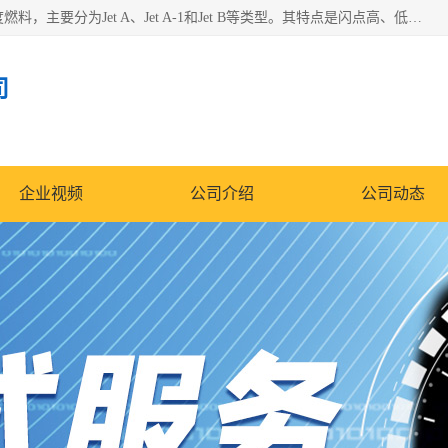
航空煤油（Jet Fuel）是专门为喷气式航空发动机设计的高纯度燃料，主要分为Jet A、Jet A-1和Jet B等类型。其特点是闪点高、低温流动性好，并添加了抗静电剂和抗氧化剂以确保飞行安全。航空煤油需
司
企业视频
公司介绍
公司动态