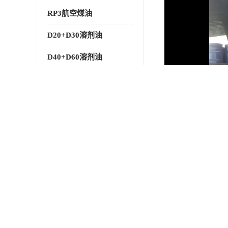
RP3航空煤油
D20+D30溶剂油
D40+D60溶剂油
D80+D100溶剂油
6号+120号溶剂油
260号溶剂油
异构烷烃
天然乳胶
3+5号化妆级白油
7+10+15号化妆级白油