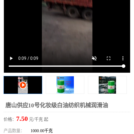
2731溶剂油
唐山供应10号化妆级白油纺织机械润滑油
7.50
价格：
元/千克 起
产品数量：
1000.00千克