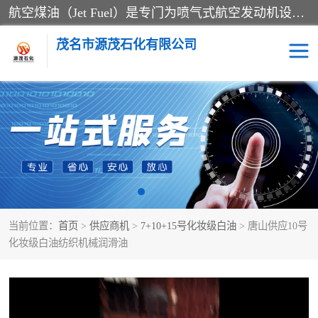
航空煤油（Jet Fuel）是专门为喷气式航空发动机设计的高纯度燃料，主要分为Jet A、Jet A-1和Jet B等类型。其特点是闪点高、低温流动性好，并添加了抗静电剂和抗氧化剂以确保飞行安全。航空煤油需
茂名市源茂石化有限公司
RP3航空煤油
D20+D30溶剂油
D40+D60溶剂油
D80+D100溶剂油
6号+120号溶剂油
260号溶剂油
当前位置：
首页
>
供应商机
>
7+10+15号化妆级白油
> 唐山供应10号
异构烷烃
天然乳胶
化妆级白油纺织机械润滑油
3+5号化妆级白油
7+10+15号化妆级白油
26+32号化妆级白油
46+68号化妆级白油