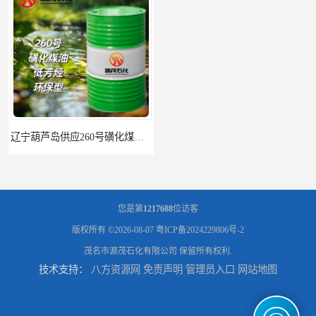
辽宁葫芦岛供应260号磺化煤油电解铜电解镍钴稀释剂
您是第
1217688
位访客
版权所有 ©2026-08-07
粤ICP备2024229806号-2
茂名市源茂石化有限公司
保留所有权利.
技术支持：
八方资源网
免责声明
管理员入口
网站地图