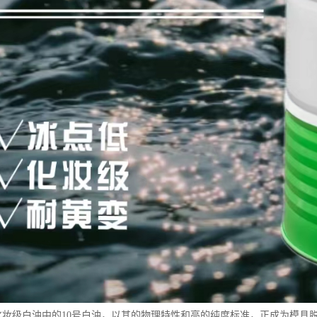
15号化妆级白油中的10号白油，以其的物理特性和高的纯度标准，正成为模