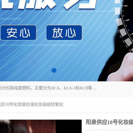
航空煤油（Jet Fuel）是专门为喷气式航空发动机设计的高纯度燃料，主要分为Jet A、Jet A-1和Jet B等类型。其特点是闪点高、低温流动性好，并添加了抗静电剂和抗氧化剂以确保飞行安全。航空煤油需
供应10号化妆级白油化妆品级抗氧化
阳泉供应10号化妆