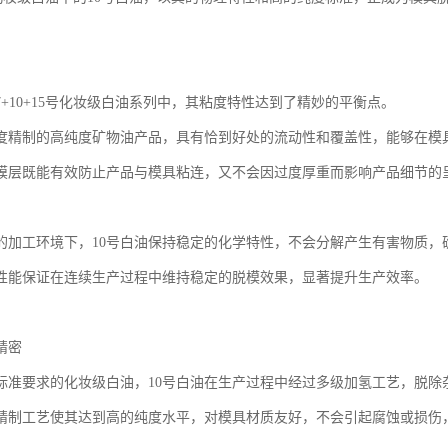
7+10+15号化妆级白油系列中，其粘度特性达到了精妙的平衡点。
度精制的高纯度矿物油产品，具有恰到好处的流动性和覆盖性，能够在模
膜层既能有效防止产品与模具粘连，又不会因过度厚重而影响产品细节的
的加工环境下，10号白油保持稳定的化学特性，不会分解产生有害物质，
性能保证在连续生产过程中维持稳定的脱模效果，显著提升生产效率。
精密
标准要求的化妆级白油，10号白油在生产过程中经过多级加氢工艺，脱除
精制工艺使其达到高的纯度水平，对模具材质友好，不会引起腐蚀或损伤