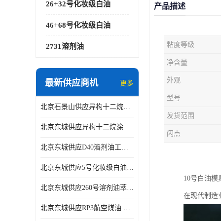
26+32号化妆级白油
产品描述
46+68号化妆级白油
粘度等级
2731溶剂油
净含量
外观
最新供应商机
更多
型号
北京石景山供应异构十二烷香精助剂
发货范围
北京东城供应异构十二烷涂料胶粘油墨稀释剂
闪点
北京东城供应D40溶剂油工业金属清洗
北京东城供应5号化妆级白油钻井液润滑剂
10号白油
北京东城供应260号溶剂油萃取溶剂油金属萃取剂
在现代制造
北京东城供应RP3航空煤油 高含量国标工业级航空煤油燃料油 无色透明