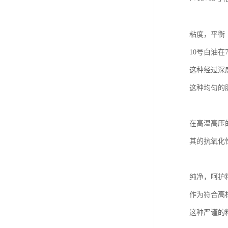
粘度，平衡
10号白油在
这种经过深
这种均匀的
在高温高压
其的抗氧化
纯净，呵护
作为符合高
这种严谨的