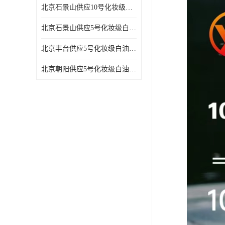
北京石景山供应10号化妆级白油高精密机械润滑油
北京石景山供应5号化妆级白油缝纫机油 设备润滑油
北京丰台供应5号化妆级白油纤维与织物柔软光亮
北京朝阳供应5号化妆级白油纺织时的润滑剂