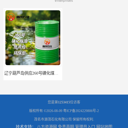
enterprises
辽宁葫芦岛供应260号磺化煤油电解铜电解镍钴稀释剂
您是第
1253415
位访客
版权所有 ©2026-08-09
粤ICP备2024229806号-2
茂名市源茂石化有限公司
保留所有权利.
技术支持：
八方资源网
免责声明
管理员入口
网站地图