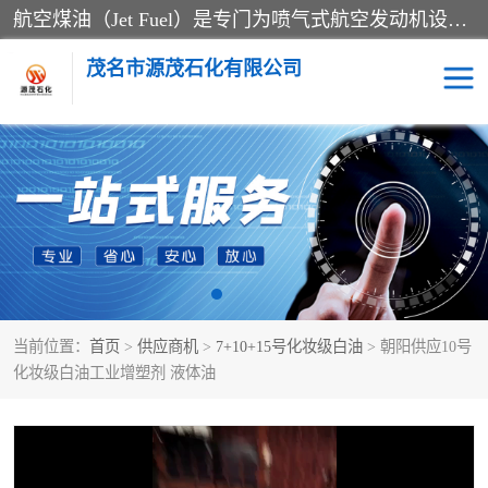
航空煤油（Jet Fuel）是专门为喷气式航空发动机设计的高纯度燃料，主要分为Jet A、Jet A-1和Jet B等类型。其特点是闪点高、低温流动性好，并添加了抗静电剂和抗氧化剂以确保飞行安全。航空煤油需
茂名市源茂石化有限公司
RP3航空煤油
D20+D30溶剂油
D40+D60溶剂油
D80+D100溶剂油
6号+120号溶剂油
260号溶剂油
当前位置：
首页
>
供应商机
>
7+10+15号化妆级白油
> 朝阳供应10号
异构烷烃
天然乳胶
化妆级白油工业增塑剂 液体油
3+5号化妆级白油
7+10+15号化妆级白油
26+32号化妆级白油
46+68号化妆级白油