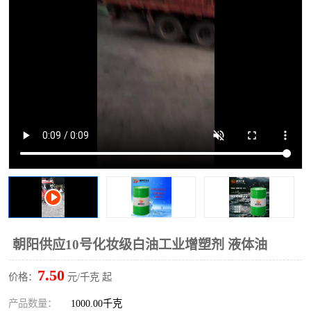
2731溶剂油
朝阳供应10号化妆级白油工业增塑剂 液体油
7.50
价格：
元/千克 起
产品数量：
1000.00千克