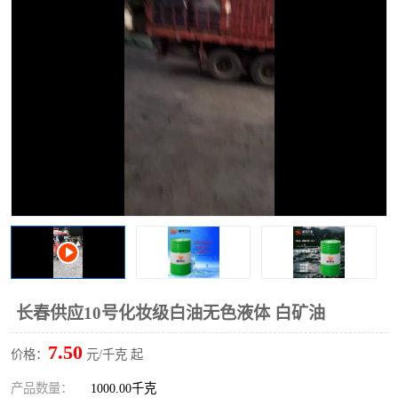
2731溶剂油
长春供应10号化妆级白油无色液体 白矿油
7.50
价格：
元/千克 起
产品数量：
1000.00千克