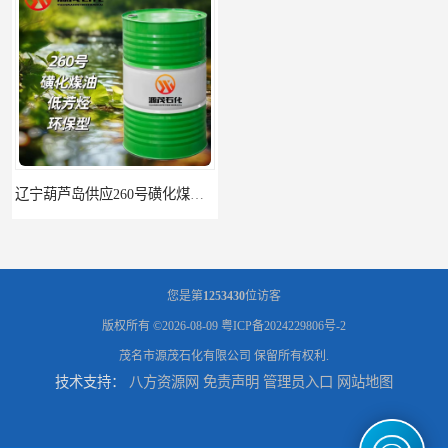
辽宁葫芦岛供应260号磺化煤油电解铜电解镍钴稀释剂
您是第
1253430
位访客
版权所有 ©2026-08-09
粤ICP备2024229806号-2
茂名市源茂石化有限公司
保留所有权利.
技术支持：
八方资源网
免责声明
管理员入口
网站地图