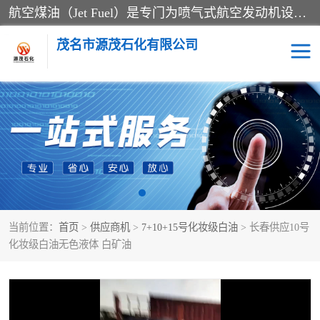
航空煤油（Jet Fuel）是专门为喷气式航空发动机设计的高纯度燃料，主要分为Jet A、Jet A-1和Jet B等类型。其特点是闪点高、低温流动性好，并添加了抗静电剂和抗氧化剂以确保飞行安全。航空煤油需
茂名市源茂石化有限公司
RP3航空煤油
D20+D30溶剂油
D40+D60溶剂油
D80+D100溶剂油
6号+120号溶剂油
260号溶剂油
当前位置：
首页
>
供应商机
>
7+10+15号化妆级白油
> 长春供应10号
异构烷烃
天然乳胶
化妆级白油无色液体 白矿油
3+5号化妆级白油
7+10+15号化妆级白油
26+32号化妆级白油
46+68号化妆级白油