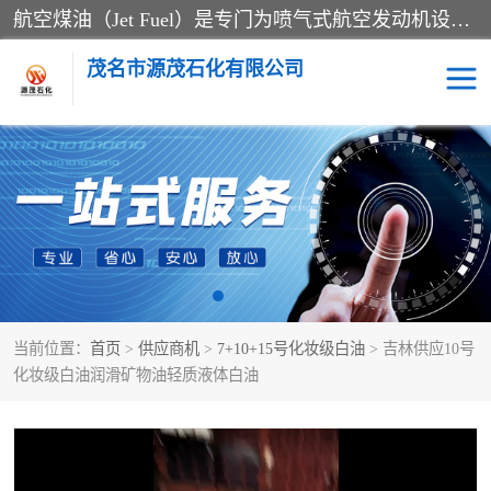
航空煤油（Jet Fuel）是专门为喷气式航空发动机设计的高纯度燃料，主要分为Jet A、Jet A-1和Jet B等类型。其特点是闪点高、低温流动性好，并添加了抗静电剂和抗氧化剂以确保飞行安全。航空煤油需
茂名市源茂石化有限公司
RP3航空煤油
D20+D30溶剂油
D40+D60溶剂油
D80+D100溶剂油
6号+120号溶剂油
260号溶剂油
当前位置：
首页
>
供应商机
>
7+10+15号化妆级白油
> 吉林供应10号
异构烷烃
天然乳胶
化妆级白油润滑矿物油轻质液体白油
3+5号化妆级白油
7+10+15号化妆级白油
26+32号化妆级白油
46+68号化妆级白油