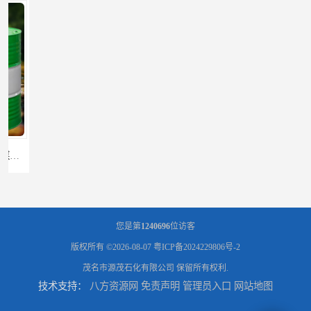
辽宁葫芦岛供应260号磺化煤油电解铜电解镍钴稀释剂
您是第
1240696
位访客
版权所有 ©2026-08-07
粤ICP备2024229806号-2
茂名市源茂石化有限公司
保留所有权利.
技术支持：
八方资源网
免责声明
管理员入口
网站地图