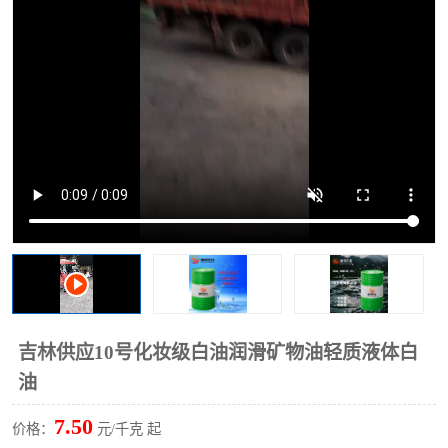
2731溶剂油
吉林供应10号化妆级白油润滑矿物油轻质液体白
油
7.50
价格：
元/千克 起