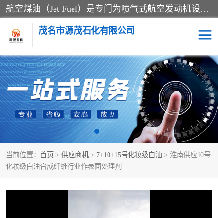
航空煤油（Jet Fuel）是专门为喷气式航空发动机设计的高纯度燃料，主要分为Jet A、Jet A-1和Jet B等类型。其特点是闪点高、低温流动性好，并添加了抗静电剂和抗氧化剂以确保飞行安全。航空煤油需
茂名市源茂石化有限公司
RP3航空煤油
D20+D30溶剂油
D40+D60溶剂油
D80+D100溶剂油
6号+120号溶剂油
260号溶剂油
当前位置：
首页
>
供应商机
>
7+10+15号化妆级白油
> 淮南供应10号
异构烷烃
天然乳胶
化妆级白油合成纤维行业作表面处理剂
3+5号化妆级白油
7+10+15号化妆级白油
26+32号化妆级白油
46+68号化妆级白油