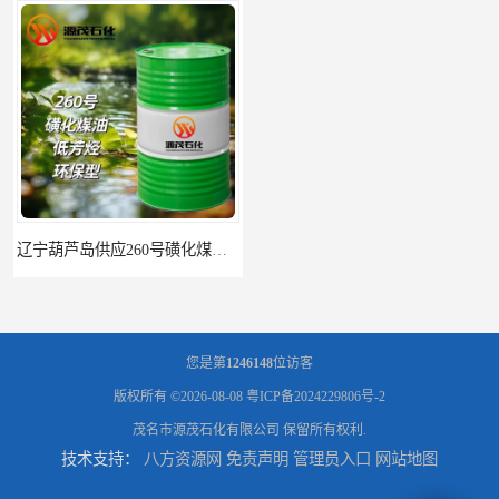
辽宁葫芦岛供应260号磺化煤油电解铜电解镍钴稀释剂
您是第
1246148
位访客
版权所有 ©2026-08-08
粤ICP备2024229806号-2
茂名市源茂石化有限公司
保留所有权利.
技术支持：
八方资源网
免责声明
管理员入口
网站地图