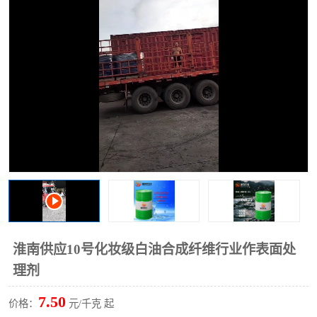
2731溶剂油
淮南供应10号化妆级白油合成纤维行业作表面处
理剂
7.50
价格：
元/千克 起