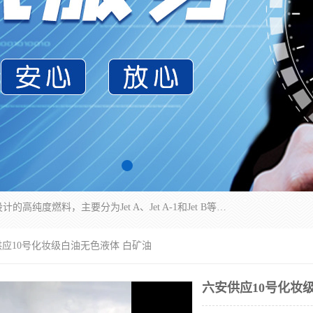
航空煤油（Jet Fuel）是专门为喷气式航空发动机设计的高纯度燃料，主要分为Jet A、Jet A-1和Jet B等类型。其特点是闪点高、低温流动性好，并添加了抗静电剂和抗氧化剂以确保飞行安全。航空煤油需
供应10号化妆级白油无色液体 白矿油
六安供应10号化妆