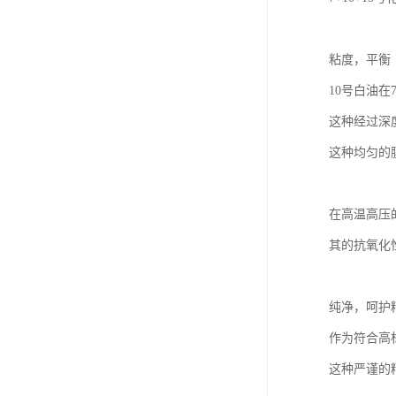
粘度，平衡
10号白油在
这种经过深
这种均匀的
在高温高压
其的抗氧化
纯净，呵护
作为符合高
这种严谨的