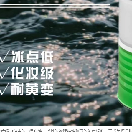
15号化妆级白油中的10号白油，以其的物理特性和高的纯度标准，正成为模