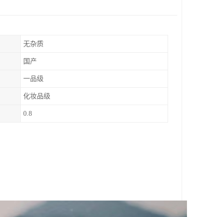
无杂质
国产
一品级
化妆品级
0.8