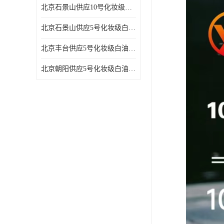
北京石景山供应10号化妆级白油高精密机械润滑油
北京石景山供应5号化妆级白油缝纫机油 设备润滑油
北京丰台供应5号化妆级白油纤维与织物柔软光亮
北京朝阳供应5号化妆级白油纺织时的润滑剂