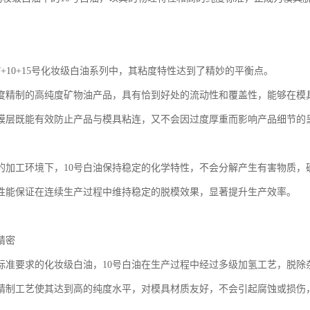
7+10+15号化妆级白油系列中，其粘度特性达到了精妙的平衡点。
度精制的高纯度矿物油产品，具有恰到好处的流动性和覆盖性，能够在模
膜层既能有效防止产品与模具粘连，又不会因过度厚重而影响产品细节的
的加工环境下，10号白油保持稳定的化学特性，不会分解产生有害物质，
性能保证在连续生产过程中维持稳定的脱模效果，显著提升生产效率。
精密
标准要求的化妆级白油，10号白油在生产过程中经过多级加氢工艺，脱除
精制工艺使其达到高的纯度水平，对模具材质友好，不会引起腐蚀或损伤