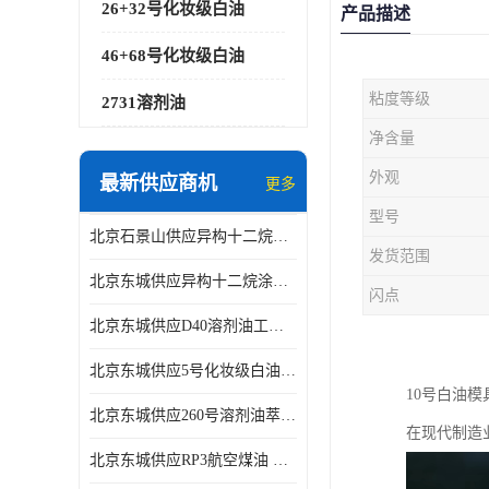
26+32号化妆级白油
产品描述
46+68号化妆级白油
粘度等级
2731溶剂油
净含量
外观
最新供应商机
更多
型号
北京石景山供应异构十二烷香精助剂
发货范围
北京东城供应异构十二烷涂料胶粘油墨稀释剂
闪点
北京东城供应D40溶剂油工业金属清洗
北京东城供应5号化妆级白油钻井液润滑剂
10号白油
北京东城供应260号溶剂油萃取溶剂油金属萃取剂
在现代制造
北京东城供应RP3航空煤油 高含量国标工业级航空煤油燃料油 无色透明