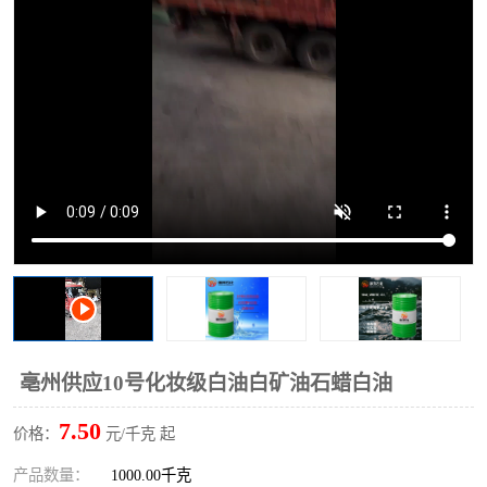
2731溶剂油
亳州供应10号化妆级白油白矿油石蜡白油
7.50
价格：
元/千克 起
产品数量：
1000.00千克