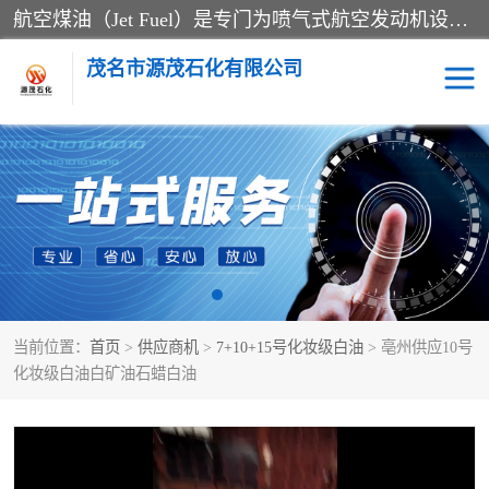
航空煤油（Jet Fuel）是专门为喷气式航空发动机设计的高纯度燃料，主要分为Jet A、Jet A-1和Jet B等类型。其特点是闪点高、低温流动性好，并添加了抗静电剂和抗氧化剂以确保飞行安全。航空煤油需
茂名市源茂石化有限公司
RP3航空煤油
D20+D30溶剂油
D40+D60溶剂油
D80+D100溶剂油
6号+120号溶剂油
260号溶剂油
当前位置：
首页
>
供应商机
>
7+10+15号化妆级白油
> 亳州供应10号
异构烷烃
天然乳胶
化妆级白油白矿油石蜡白油
3+5号化妆级白油
7+10+15号化妆级白油
26+32号化妆级白油
46+68号化妆级白油