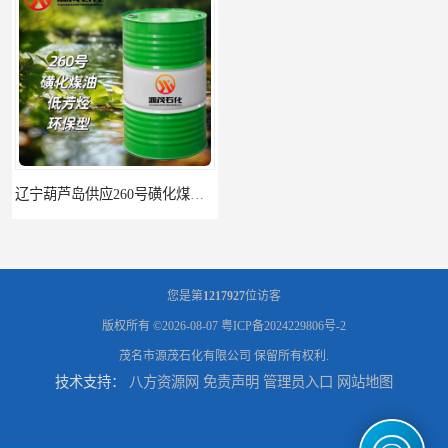
辽宁葫芦岛供应260号磺化煤油电解铜电解镍钴稀释剂
您是第
1217927
位访客
版权所有 ©2026-08-07
粤ICP备2024229806号-2
茂名市源茂石化有限公司
保留所有权利.
技术支持：
八方资源网
免责声明
管理员入口
网站地图