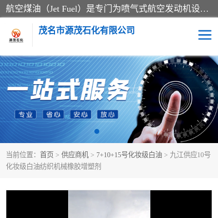
航空煤油（Jet Fuel）是专门为喷气式航空发动机设计的高纯度燃料，主要分为Jet A、Jet A-1和Jet B等类型。其特点是闪点高、低温流动性好，并添加了抗静电剂和抗氧化剂以确保飞行安全。航空煤油需
茂名市源茂石化有限公司
RP3航空煤油
D20+D30溶剂油
D40+D60溶剂油
D80+D100溶剂油
6号+120号溶剂油
260号溶剂油
当前位置：
首页
>
供应商机
>
7+10+15号化妆级白油
> 九江供应10号
异构烷烃
天然乳胶
化妆级白油纺织机械橡胶增塑剂
3+5号化妆级白油
7+10+15号化妆级白油
26+32号化妆级白油
46+68号化妆级白油