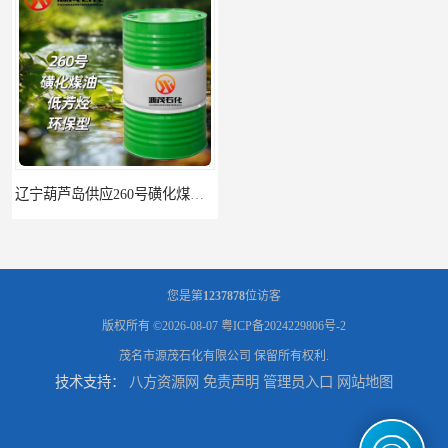
辽宁葫芦岛供应260号磺化煤油电解铜电解镍钴稀释剂
您是第
1237878
位访客
版权所有 ©2026-08-07
粤ICP备2024229806号-2
茂名市源茂石化有限公司
保留所有权利.
技术支持：
八方资源网
免责声明
管理员入口
网站地图