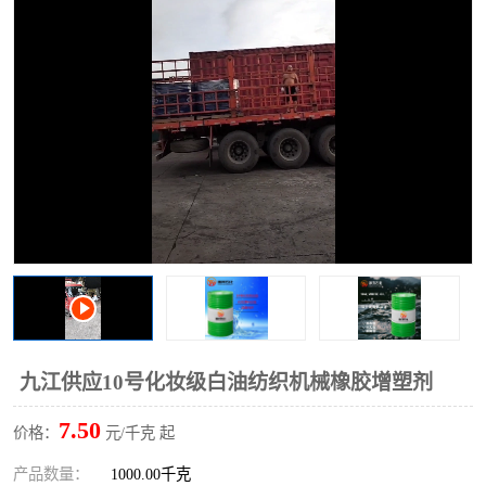
2731溶剂油
九江供应10号化妆级白油纺织机械橡胶增塑剂
7.50
价格：
元/千克 起
产品数量：
1000.00千克