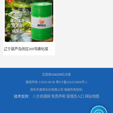
辽宁葫芦岛供应260号磺化煤油电解铜电解镍钴稀释剂
您是第
1245259
位访客
版权所有 ©2026-08-08
粤ICP备2024229806号-2
茂名市源茂石化有限公司
保留所有权利.
技术支持：
八方资源网
免责声明
管理员入口
网站地图