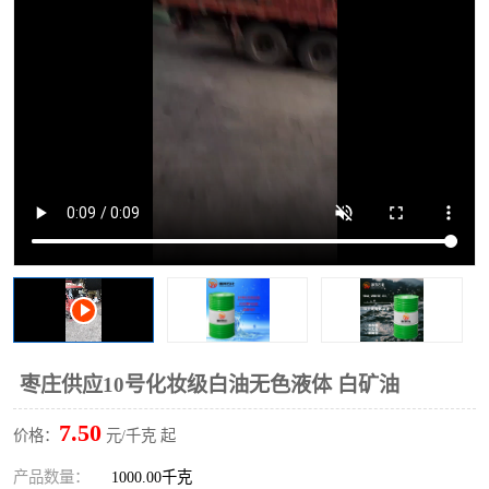
2731溶剂油
枣庄供应10号化妆级白油无色液体 白矿油
7.50
价格：
元/千克 起
产品数量：
1000.00千克