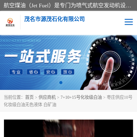
航空煤油（Jet Fuel）是专门为喷气式航空发动机设计的高纯度燃料，主要分为Jet A、Jet A-1和Jet B等类型。其特点是闪点高、低温流动性好，并添加了抗静电剂和抗氧化剂以确保飞行安全。航空煤油需
茂名市源茂石化有限公司
RP3航空煤油
D20+D30溶剂油
D40+D60溶剂油
D80+D100溶剂油
6号+120号溶剂油
260号溶剂油
当前位置：
首页
>
供应商机
>
7+10+15号化妆级白油
> 枣庄供应10号
异构烷烃
天然乳胶
化妆级白油无色液体 白矿油
3+5号化妆级白油
7+10+15号化妆级白油
26+32号化妆级白油
46+68号化妆级白油