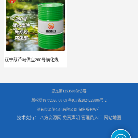
辽宁葫芦岛供应260号磺化煤油电解铜电解镍钴稀释剂
您是第
1253506
位访客
版权所有 ©2026-08-09
粤ICP备2024229806号-2
茂名市源茂石化有限公司
保留所有权利.
技术支持：
八方资源网
免责声明
管理员入口
网站地图