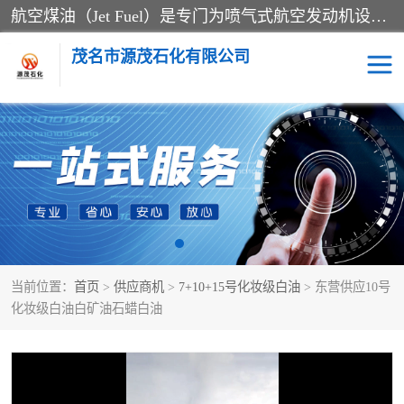
航空煤油（Jet Fuel）是专门为喷气式航空发动机设计的高纯度燃料，主要分为Jet A、Jet A-1和Jet B等类型。其特点是闪点高、低温流动性好，并添加了抗静电剂和抗氧化剂以确保飞行安全。航空煤油需
茂名市源茂石化有限公司
RP3航空煤油
D20+D30溶剂油
D40+D60溶剂油
D80+D100溶剂油
6号+120号溶剂油
260号溶剂油
当前位置：
首页
>
供应商机
>
7+10+15号化妆级白油
> 东营供应10号
异构烷烃
天然乳胶
化妆级白油白矿油石蜡白油
3+5号化妆级白油
7+10+15号化妆级白油
26+32号化妆级白油
46+68号化妆级白油