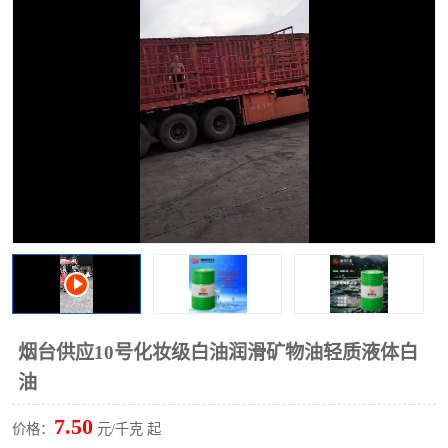
2731溶剂油
烟台供应10号化妆级白油润滑矿物油轻质液体白
油
7.50
价格：
元/千克 起