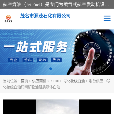
航空煤油（Jet Fuel）是专门为喷气式航空发动机设计的高纯度燃料，主要分为Jet A、Jet A-1和Jet B等类型。其特点是闪点高、低温流动性好，并添加了抗静电剂和抗氧化剂以确保飞行安全。航空煤油需
茂名市源茂石化有限公司
RP3航空煤油
D20+D30溶剂油
D40+D60溶剂油
D80+D100溶剂油
6号+120号溶剂油
260号溶剂油
当前位置：
首页
>
供应商机
>
7+10+15号化妆级白油
> 烟台供应10号
异构烷烃
天然乳胶
化妆级白油润滑矿物油轻质液体白油
3+5号化妆级白油
7+10+15号化妆级白油
26+32号化妆级白油
46+68号化妆级白油