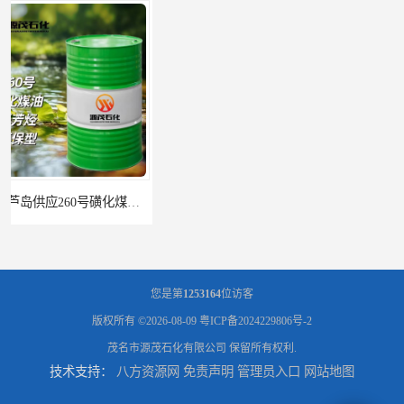
辽宁葫芦岛供应260号磺化煤油电解铜电解镍钴稀释剂
您是第
1253164
位访客
版权所有 ©2026-08-09
粤ICP备2024229806号-2
茂名市源茂石化有限公司
保留所有权利.
技术支持：
八方资源网
免责声明
管理员入口
网站地图