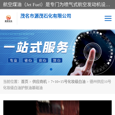
航空煤油（Jet Fuel）是专门为喷气式航空发动机设计的高纯度燃料，主要分为Jet A、Jet A-1和Jet B等类型。其特点是闪点高、低温流动性好，并添加了抗静电剂和抗氧化剂以确保飞行安全。航空煤油需
茂名市源茂石化有限公司
RP3航空煤油
D20+D30溶剂油
D40+D60溶剂油
D80+D100溶剂油
6号+120号溶剂油
260号溶剂油
当前位置：
首页
>
供应商机
>
7+10+15号化妆级白油
> 德州供应10号
异构烷烃
天然乳胶
化妆级白油护肤油基础油
3+5号化妆级白油
7+10+15号化妆级白油
26+32号化妆级白油
46+68号化妆级白油