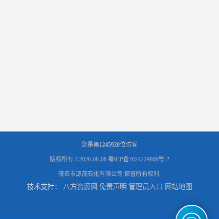
辽宁葫芦岛供应260号磺化煤油电解铜电解镍钴稀释剂
您是第
1245920
位访客
版权所有 ©2026-08-08
粤ICP备2024229806号-2
茂名市源茂石化有限公司
保留所有权利.
技术支持：
八方资源网
免责声明
管理员入口
网站地图