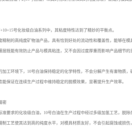
7+10+15号化妆级白油系列中，其粘度特性达到了精妙的平衡点。
度精制的高纯度矿物油产品，具有恰到好处的流动性和覆盖性，能够在模
膜层既能有效防止产品与模具粘连，又不会因过度厚重而影响产品细节的
的加工环境下，10号白油保持稳定的化学特性，不会分解产生有害物质，
性能保证在连续生产过程中维持稳定的脱模效果，显著提升生产效率。
精密
标准要求的化妆级白油，10号白油在生产过程中经过多级加氢工艺，脱除
精制工艺使其达到高的纯度水平，对模具材质友好，不会引起腐蚀或损伤