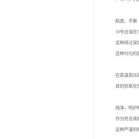
粘度，平衡
10号白油在
这种经过深
这种均匀的
在高温高压
其的抗氧化
纯净，呵护
作为符合高
这种严谨的