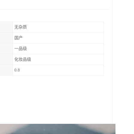
无杂质
国产
一品级
化妆品级
0.8