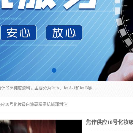
航空煤油（Jet Fuel）是专门为喷气式航空发动机设计的高纯度燃料，主要分为Jet A、Jet A-1和Jet B等类型。其特点是闪点高、低温流动性好，并添加了抗静电剂和抗氧化剂以确保飞行安全。航空煤油需
供应10号化妆级白油高精密机械润滑油
焦作供应10号化妆