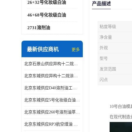
26+32号化妆级白油
产品描述
46+68号化妆级白油
粘度等级
2731溶剂油
净含量
外观
最新供应商机
更多
型号
北京石景山供应异构十二烷香精助剂
发货范围
北京东城供应异构十二烷涂料胶粘油墨稀释剂
闪点
北京东城供应D40溶剂油工业金属清洗
北京东城供应5号化妆级白油钻井液润滑剂
10号白油
北京东城供应260号溶剂油萃取溶剂油金属萃取剂
在现代制造
北京东城供应RP3航空煤油 高含量国标工业级航空煤油燃料油 无色透明