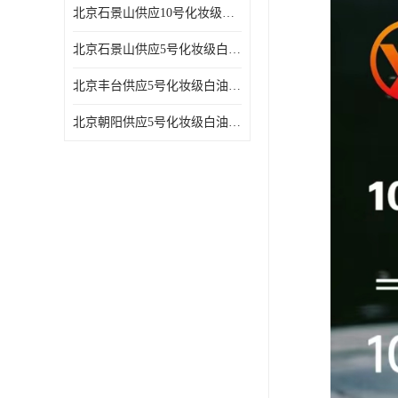
北京石景山供应10号化妆级白油高精密机械润滑油
北京石景山供应5号化妆级白油缝纫机油 设备润滑油
北京丰台供应5号化妆级白油纤维与织物柔软光亮
北京朝阳供应5号化妆级白油纺织时的润滑剂