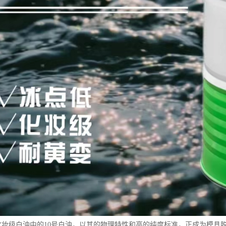
15号化妆级白油中的10号白油，以其的物理特性和高的纯度标准，正成为模