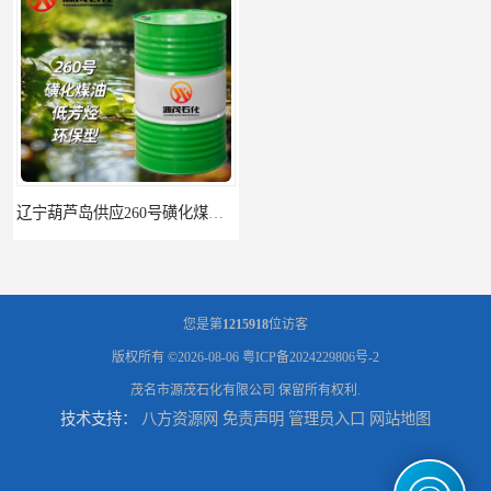
辽宁葫芦岛供应260号磺化煤油电解铜电解镍钴稀释剂
您是第
1215918
位访客
版权所有 ©2026-08-06
粤ICP备2024229806号-2
茂名市源茂石化有限公司
保留所有权利.
技术支持：
八方资源网
免责声明
管理员入口
网站地图