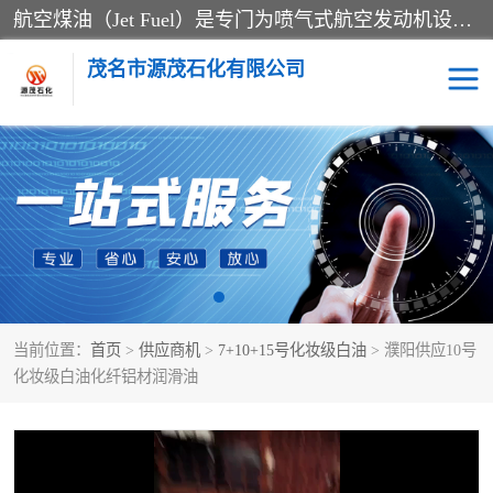
航空煤油（Jet Fuel）是专门为喷气式航空发动机设计的高纯度燃料，主要分为Jet A、Jet A-1和Jet B等类型。其特点是闪点高、低温流动性好，并添加了抗静电剂和抗氧化剂以确保飞行安全。航空煤油需
茂名市源茂石化有限公司
RP3航空煤油
D20+D30溶剂油
D40+D60溶剂油
D80+D100溶剂油
6号+120号溶剂油
260号溶剂油
当前位置：
首页
>
供应商机
>
7+10+15号化妆级白油
> 濮阳供应10号
异构烷烃
天然乳胶
化妆级白油化纤铝材润滑油
3+5号化妆级白油
7+10+15号化妆级白油
26+32号化妆级白油
46+68号化妆级白油