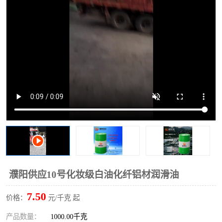
2731溶剂油
濮阳供应10号化妆级白油化纤铝材润滑油
7.50
价格：
元/千克 起
产品数量：
1000.00千克