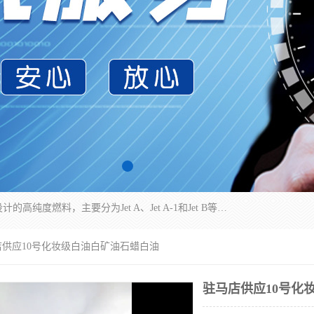
航空煤油（Jet Fuel）是专门为喷气式航空发动机设计的高纯度燃料，主要分为Jet A、Jet A-1和Jet B等类型。其特点是闪点高、低温流动性好，并添加了抗静电剂和抗氧化剂以确保飞行安全。航空煤油需
店供应10号化妆级白油白矿油石蜡白油
驻马店供应10号化