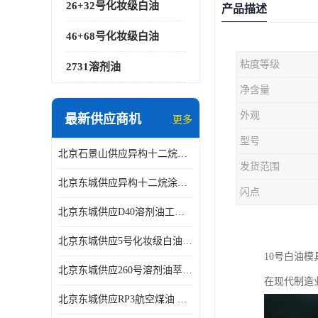
26+32号化妆级白油
产品描述
46+68号化妆级白油
粘度等级
2731溶剂油
净含量
外观
最新供应商机
更多
型号
北京石景山供应异构十二烷香精助剂
发货范围
北京东城供应异构十二烷涂料胶粘油墨稀释剂
闪点
北京东城供应D40溶剂油工业金属清洗
北京东城供应5号化妆级白油钻井液润滑剂
10号白油
北京东城供应260号溶剂油萃取溶剂油金属萃取剂
在现代制造
北京东城供应RP3航空煤油 高含量国标工业级航空煤油燃料油 无色透明