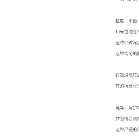
粘度，平衡
10号白油在
这种经过深
这种均匀的
在高温高压
其的抗氧化
纯净，呵护
作为符合高
这种严谨的