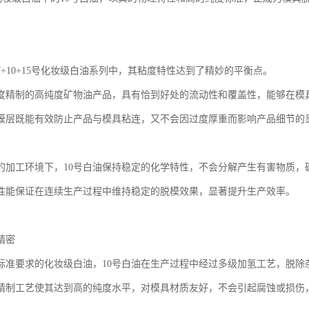
7+10+15号化妆级白油系列中，其粘度特性达到了精妙的平衡点。
度精制的高纯度矿物油产品，具有恰到好处的流动性和覆盖性，能够在模
膜层既能有效防止产品与模具粘连，又不会因过度厚重而影响产品细节的
的加工环境下，10号白油保持稳定的化学特性，不会分解产生有害物质，
性能保证在连续生产过程中维持稳定的脱模效果，显著提升生产效率。
精密
标准要求的化妆级白油，10号白油在生产过程中经过多级加氢工艺，脱除
精制工艺使其达到高的纯度水平，对模具材质友好，不会引起腐蚀或损伤