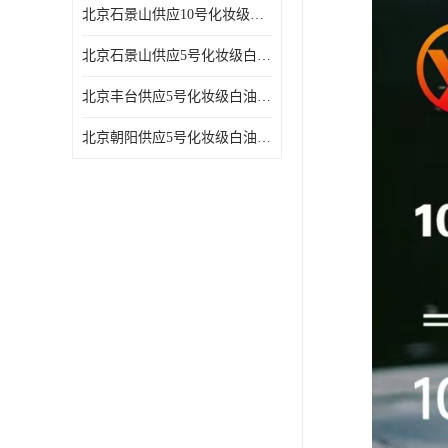
北京石景山供应10号化妆级白油高精密机械润滑油
北京石景山供应5号化妆级白油缝纫机油 设备润滑油
北京丰台供应5号化妆级白油纤维与织物柔软光亮
北京朝阳供应5号化妆级白油纺织时的润滑剂