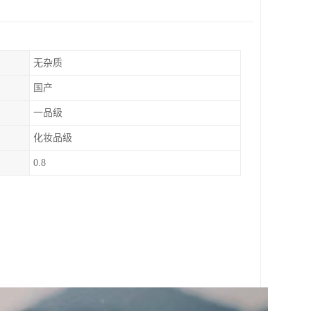
无杂质
国产
一品级
化妆品级
0.8