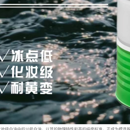
15号化妆级白油中的10号白油，以其的物理特性和高的纯度标准，正成为模