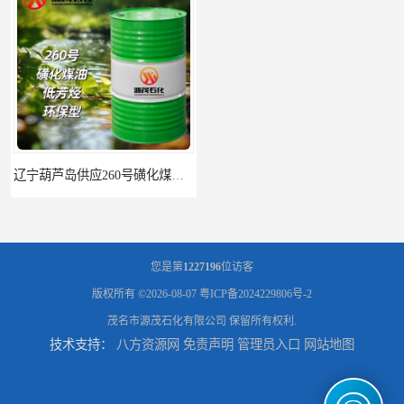
辽宁葫芦岛供应260号磺化煤油电解铜电解镍钴稀释剂
您是第
1227196
位访客
版权所有 ©2026-08-07
粤ICP备2024229806号-2
茂名市源茂石化有限公司
保留所有权利.
技术支持：
八方资源网
免责声明
管理员入口
网站地图