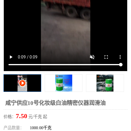
2731溶剂油
咸宁供应10号化妆级白油精密仪器润滑油
7.50
价格：
元/千克 起
产品数量：
1000.00千克