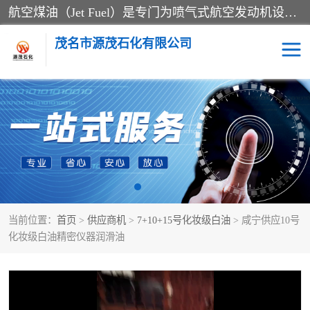
航空煤油（Jet Fuel）是专门为喷气式航空发动机设计的高纯度燃料，主要分为Jet A、Jet A-1和Jet B等类型。其特点是闪点高、低温流动性好，并添加了抗静电剂和抗氧化剂以确保飞行安全。航空煤油需
茂名市源茂石化有限公司
RP3航空煤油
D20+D30溶剂油
D40+D60溶剂油
D80+D100溶剂油
6号+120号溶剂油
260号溶剂油
当前位置：
首页
>
供应商机
>
7+10+15号化妆级白油
> 咸宁供应10号
异构烷烃
天然乳胶
化妆级白油精密仪器润滑油
3+5号化妆级白油
7+10+15号化妆级白油
26+32号化妆级白油
46+68号化妆级白油