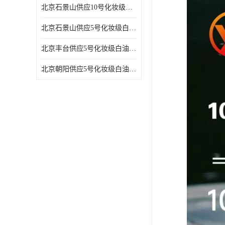
北京石景山供应10号化妆级白油高精密机械润滑油
北京石景山供应5号化妆级白油缝纫机油 设备润滑油
北京丰台供应5号化妆级白油纤维与织物柔软光亮
北京朝阳供应5号化妆级白油纺织时的润滑剂