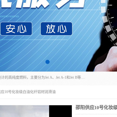
航空煤油（Jet Fuel）是专门为喷气式航空发动机设计的高纯度燃料，主要分为Jet A、Jet A-1和Jet B等类型。其特点是闪点高、低温流动性好，并添加了抗静电剂和抗氧化剂以确保飞行安全。航空煤油需
供应10号化妆级白油化纤铝材润滑油
邵阳供应10号化妆