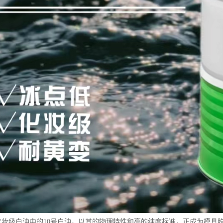
15号化妆级白油中的10号白油，以其的物理特性和高的纯度标准，正成为模