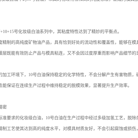
7+10+15号化妆级白油系列中，其粘度特性达到了精妙的平衡点。
度精制的高纯度矿物油产品，具有恰到好处的流动性和覆盖性，能够在模
膜层既能有效防止产品与模具粘连，又不会因过度厚重而影响产品细节的
的加工环境下，10号白油保持稳定的化学特性，不会分解产生有害物质，
性能保证在连续生产过程中维持稳定的脱模效果，显著提升生产效率。
精密
标准要求的化妆级白油，10号白油在生产过程中经过多级加氢工艺，脱除
精制工艺使其达到高的纯度水平，对模具材质友好，不会引起腐蚀或损伤