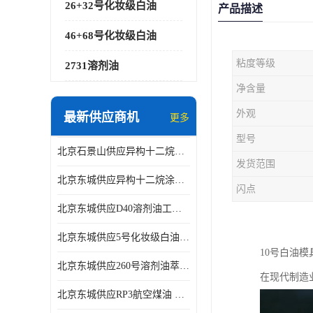
26+32号化妆级白油
产品描述
46+68号化妆级白油
粘度等级
2731溶剂油
净含量
外观
最新供应商机
更多
型号
北京石景山供应异构十二烷香精助剂
发货范围
北京东城供应异构十二烷涂料胶粘油墨稀释剂
闪点
北京东城供应D40溶剂油工业金属清洗
北京东城供应5号化妆级白油钻井液润滑剂
10号白油
北京东城供应260号溶剂油萃取溶剂油金属萃取剂
在现代制造
北京东城供应RP3航空煤油 高含量国标工业级航空煤油燃料油 无色透明