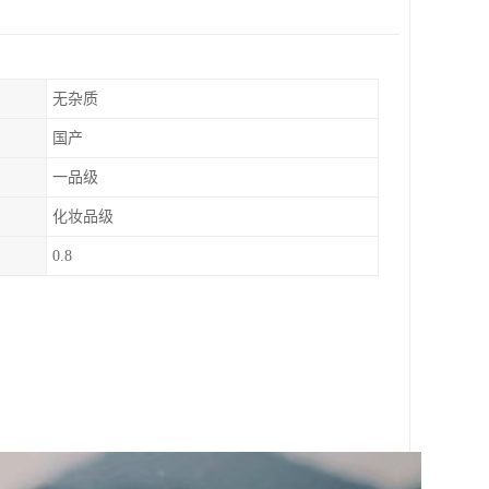
无杂质
国产
一品级
化妆品级
0.8