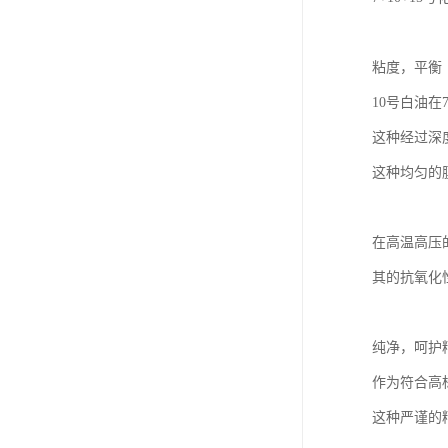
粘度，平衡
10号白油在
这种经过深
这种均匀的
在高温高压
其的抗氧化
纯净，呵护
作为符合高
这种严谨的