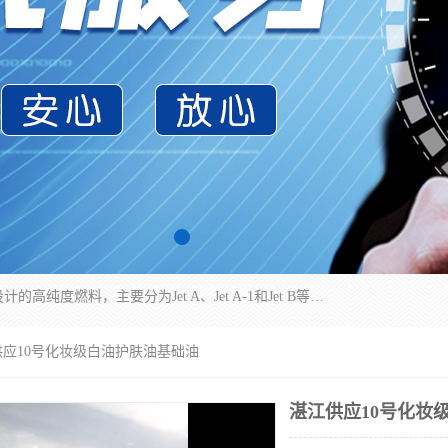
航空煤油（Jet Fuel）是专门为喷气式航空发动机设计的高纯度燃料，主要分为Jet A、Jet A-1和Jet B等类型。其特点是闪点高、低温流动性好，并添加了抗静电剂和抗氧化剂以确保飞行安全。航空煤油需
供应10号化妆级白油护肤油基础油
湛江供应10号化妆