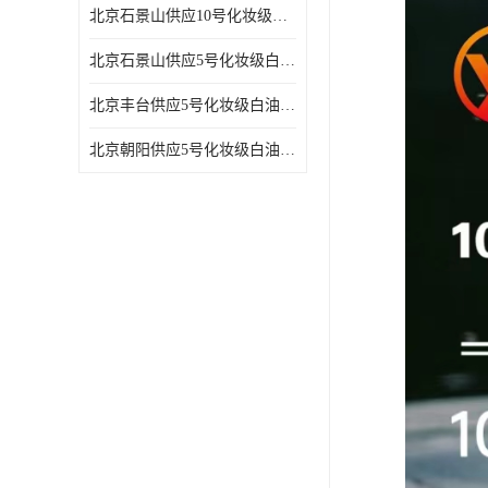
北京石景山供应10号化妆级白油高精密机械润滑油
北京石景山供应5号化妆级白油缝纫机油 设备润滑油
北京丰台供应5号化妆级白油纤维与织物柔软光亮
北京朝阳供应5号化妆级白油纺织时的润滑剂