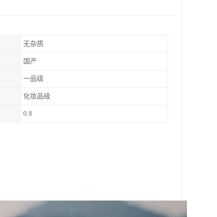
无杂质
国产
一品级
化妆品级
0.8