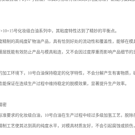
7+10+15号化妆级白油系列中，其粘度特性达到了精妙的平衡点。
度精制的高纯度矿物油产品，具有恰到好处的流动性和覆盖性，能够在模
膜层既能有效防止产品与模具粘连，又不会因过度厚重而影响产品细节的
的加工环境下，10号白油保持稳定的化学特性，不会分解产生有害物质，
性能保证在连续生产过程中维持稳定的脱模效果，显著提升生产效率。
精密
标准要求的化妆级白油，10号白油在生产过程中经过多级加氢工艺，脱除
精制工艺使其达到高的纯度水平，对模具材质友好，不会引起腐蚀或损伤