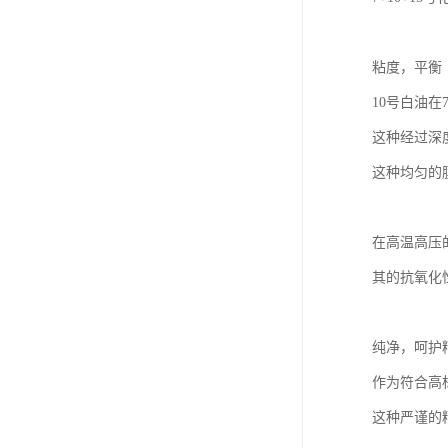
粘度，平衡
10号白油在
这种经过深
这种均匀的
在高温高压
其的抗氧化
纯净，呵护
作为符合高
这种严谨的