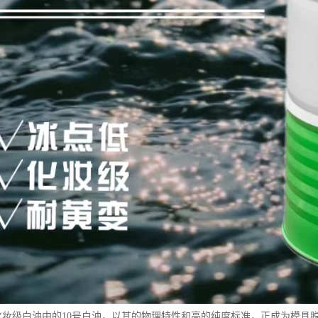
15号化妆级白油中的10号白油，以其的物理特性和高的纯度标准，正成为模