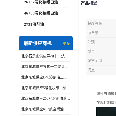
26+32号化妆级白油
产品描述
46+68号化妆级白油
粘度等级
2731溶剂油
净含量
外观
最新供应商机
更多
型号
北京石景山供应异构十二烷香精助剂
发货范围
北京东城供应异构十二烷涂料胶粘油墨稀释剂
闪点
北京东城供应D40溶剂油工业金属清洗
北京东城供应5号化妆级白油钻井液润滑剂
10号白油
北京东城供应260号溶剂油萃取溶剂油金属萃取剂
在现代制造
北京东城供应RP3航空煤油 高含量国标工业级航空煤油燃料油 无色透明