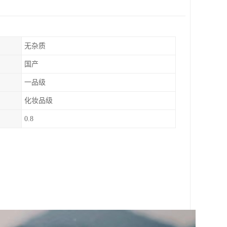
无杂质
国产
一品级
化妆品级
0.8