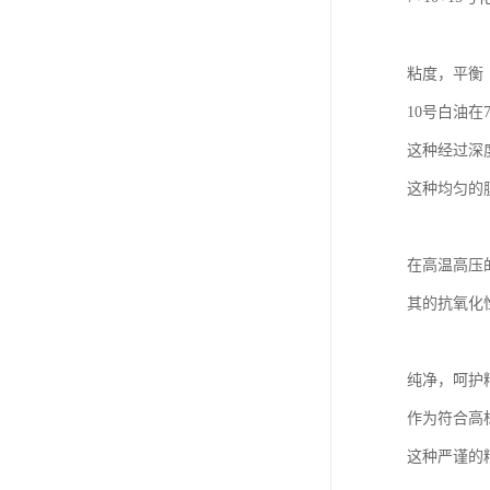
粘度，平衡
10号白油在
这种经过深
这种均匀的
在高温高压
其的抗氧化
纯净，呵护
作为符合高
这种严谨的