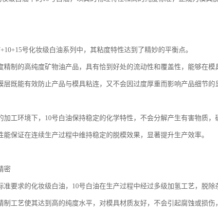
7+10+15号化妆级白油系列中，其粘度特性达到了精妙的平衡点。
度精制的高纯度矿物油产品，具有恰到好处的流动性和覆盖性，能够在模
膜层既能有效防止产品与模具粘连，又不会因过度厚重而影响产品细节的
的加工环境下，10号白油保持稳定的化学特性，不会分解产生有害物质，
性能保证在连续生产过程中维持稳定的脱模效果，显著提升生产效率。
精密
标准要求的化妆级白油，10号白油在生产过程中经过多级加氢工艺，脱除
精制工艺使其达到高的纯度水平，对模具材质友好，不会引起腐蚀或损伤