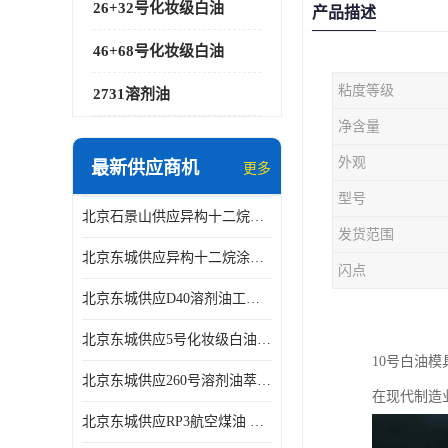
26+32号化妆级白油
产品描述
46+68号化妆级白油
粘度等级
2731溶剂油
净含量
外观
最新供应商机
更多
型号
北京石景山供应异构十二烷香精助剂
发货范围
北京东城供应异构十二烷涂料胶粘油墨稀释剂
闪点
北京东城供应D40溶剂油工业金属清洗
北京东城供应5号化妆级白油钻井液润滑剂
10号白油
北京东城供应260号溶剂油萃取溶剂油金属萃取剂
在现代制造
北京东城供应RP3航空煤油 高含量国标工业级航空煤油燃料油 无色透明