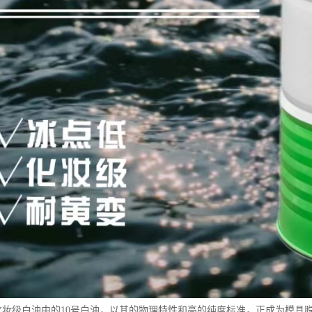
15号化妆级白油中的10号白油，以其的物理特性和高的纯度标准，正成为模