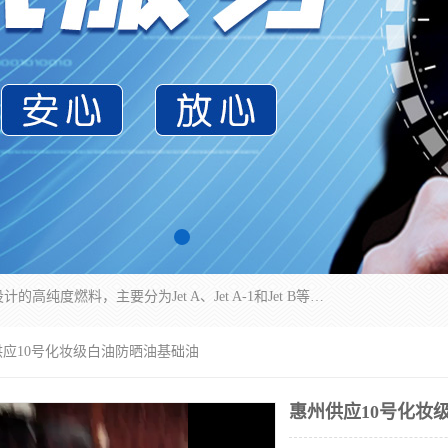
航空煤油（Jet Fuel）是专门为喷气式航空发动机设计的高纯度燃料，主要分为Jet A、Jet A-1和Jet B等类型。其特点是闪点高、低温流动性好，并添加了抗静电剂和抗氧化剂以确保飞行安全。航空煤油需
供应10号化妆级白油防晒油基础油
惠州供应10号化妆