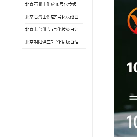
北京石景山供应10号化妆级白油高精密机械润滑油
北京石景山供应5号化妆级白油缝纫机油 设备润滑油
北京丰台供应5号化妆级白油纤维与织物柔软光亮
北京朝阳供应5号化妆级白油纺织时的润滑剂