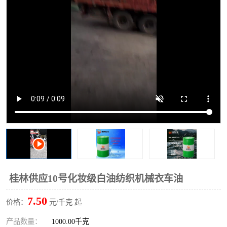
2731溶剂油
桂林供应10号化妆级白油纺织机械衣车油
7.50
价格：
元/千克 起
产品数量：
1000.00千克