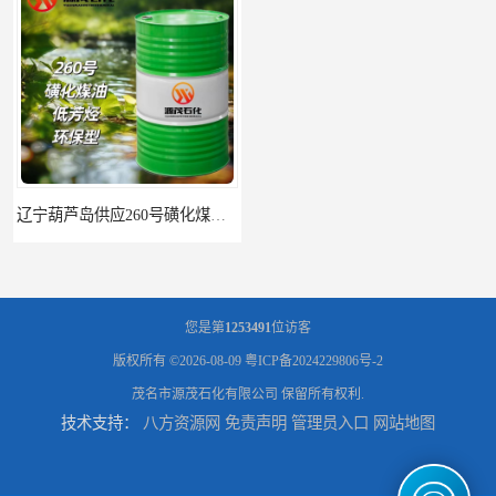
辽宁葫芦岛供应260号磺化煤油电解铜电解镍钴稀释剂
您是第
1253491
位访客
版权所有 ©2026-08-09
粤ICP备2024229806号-2
茂名市源茂石化有限公司
保留所有权利.
技术支持：
八方资源网
免责声明
管理员入口
网站地图