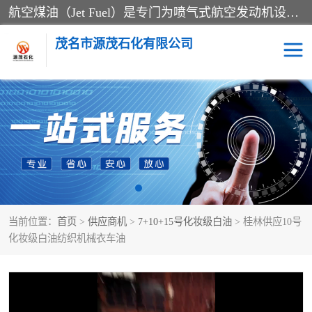
航空煤油（Jet Fuel）是专门为喷气式航空发动机设计的高纯度燃料，主要分为Jet A、Jet A-1和Jet B等类型。其特点是闪点高、低温流动性好，并添加了抗静电剂和抗氧化剂以确保飞行安全。航空煤油需
茂名市源茂石化有限公司
RP3航空煤油
D20+D30溶剂油
D40+D60溶剂油
D80+D100溶剂油
6号+120号溶剂油
260号溶剂油
当前位置：
首页
>
供应商机
>
7+10+15号化妆级白油
> 桂林供应10号
异构烷烃
天然乳胶
化妆级白油纺织机械衣车油
3+5号化妆级白油
7+10+15号化妆级白油
26+32号化妆级白油
46+68号化妆级白油