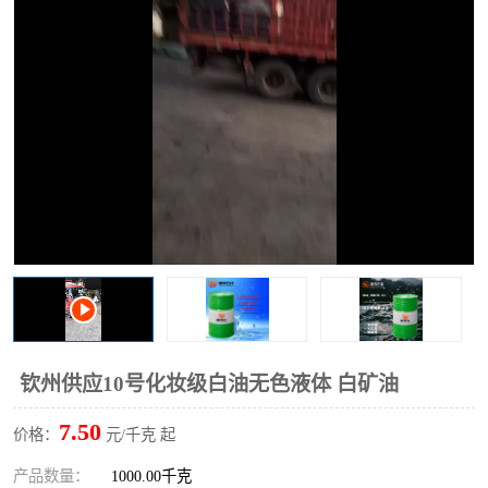
2731溶剂油
钦州供应10号化妆级白油无色液体 白矿油
7.50
价格：
元/千克 起
产品数量：
1000.00千克