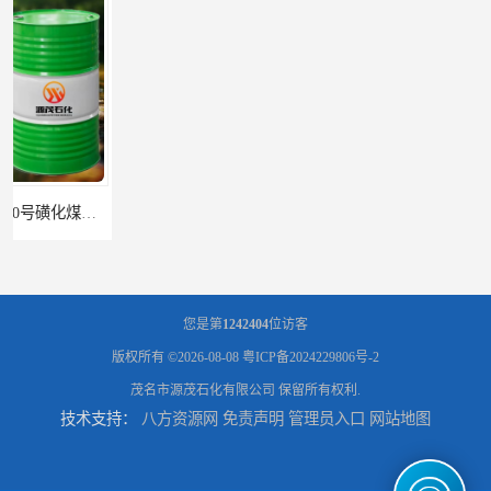
辽宁葫芦岛供应260号磺化煤油电解铜电解镍钴稀释剂
您是第
1242404
位访客
版权所有 ©2026-08-08
粤ICP备2024229806号-2
茂名市源茂石化有限公司
保留所有权利.
技术支持：
八方资源网
免责声明
管理员入口
网站地图