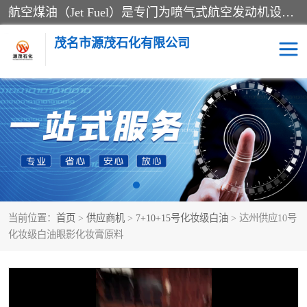
航空煤油（Jet Fuel）是专门为喷气式航空发动机设计的高纯度燃料，主要分为Jet A、Jet A-1和Jet B等类型。其特点是闪点高、低温流动性好，并添加了抗静电剂和抗氧化剂以确保飞行安全。航空煤油需
茂名市源茂石化有限公司
RP3航空煤油
D20+D30溶剂油
D40+D60溶剂油
D80+D100溶剂油
6号+120号溶剂油
260号溶剂油
当前位置：
首页
>
供应商机
>
7+10+15号化妆级白油
> 达州供应10号
异构烷烃
天然乳胶
化妆级白油眼影化妆膏原料
3+5号化妆级白油
7+10+15号化妆级白油
26+32号化妆级白油
46+68号化妆级白油