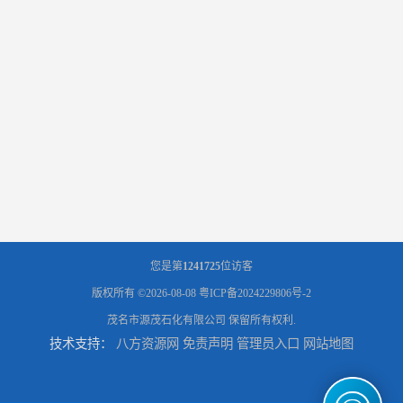
辽宁葫芦岛供应260号磺化煤油电解铜电解镍钴稀释剂
您是第
1241725
位访客
版权所有 ©2026-08-08
粤ICP备2024229806号-2
茂名市源茂石化有限公司
保留所有权利.
技术支持：
八方资源网
免责声明
管理员入口
网站地图