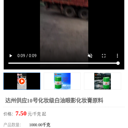
2731溶剂油
达州供应10号化妆级白油眼影化妆膏原料
7.50
价格：
元/千克 起
产品数量：
1000.00千克